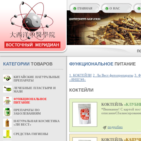
ГЛАВНАЯ
О НАС
КАТЕГОРИИ
ТОВАРОВ
ФУНКЦИОНАЛЬНОЕ
ПИТАНИЕ
1. КОКТЕЙЛИ
2. Ли Вест фитопрепараты
3. 
КИТАЙСКИЕ НАТУРАЛЬНЫЕ
«ЯНШЭН»
ПРЕПАРАТЫ
ЛЕЧЕБНЫЕ ПЛАСТЫРИ И
КОКТЕЙЛИ
МАЗИ
ФУНКЦИОНАЛЬНОЕ
ПИТАНИЕ
КОКТЕЙЛЬ
«КЛУБНИК
*Внимание! С картой пос
ПРЕПАРАТЫ ПО
описаниеСбалансированный
ЗАБОЛЕВАНИЯМ
НАТУРАЛЬНАЯ КОСМЕТИКА
«ЛИ ВЕСТ»
подробно
СРЕДСТВА ГИГИЕНЫ
КОКТЕЙЛЬ
«КАПУЧИ