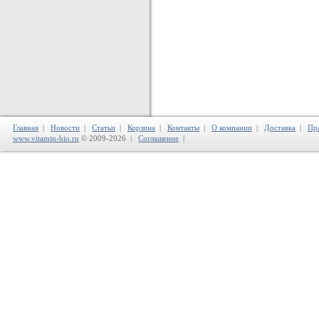
Главная
|
Новости
|
Статьи
|
Корзина
|
Контакты
|
О компании
|
Доставка
|
Пр
www.vitamin-bio.ru
© 2009-2026 |
Соглашение
|