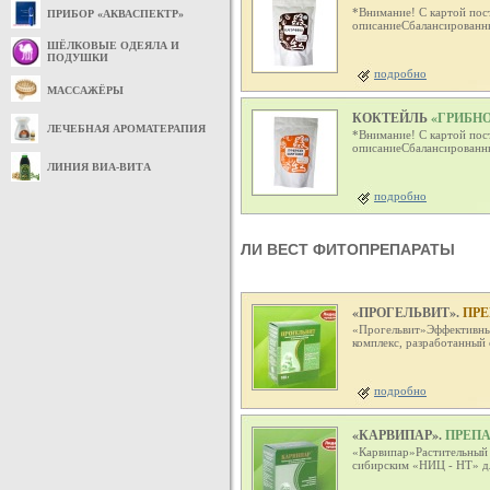
*Внимание! С картой пос
ПРИБОР «АКВАСПЕКТР»
описаниеСбалансированный
ШЁЛКОВЫЕ ОДЕЯЛА И
ПОДУШКИ
подробно
МАССАЖЁРЫ
КОКТЕЙЛЬ
«ГРИБНО
ЛЕЧЕБНАЯ АРОМАТЕРАПИЯ
*Внимание! С картой пос
описаниеСбалансированный
ЛИНИЯ ВИА-ВИТА
подробно
ЛИ ВЕСТ ФИТОПРЕПАРАТЫ
«ПРОГЕЛЬВИТ».
ПРЕ
«Прогельвит»Эффективны
комплекс, разработанный
подробно
«КАРВИПАР».
ПРЕПА
«Карвипар»Растительный 
сибирским «НИЦ - НТ» д