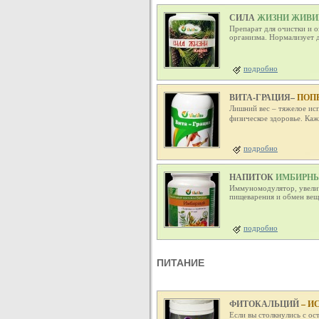
СИЛА
ЖИЗНИ ЖИВИ
Препарат для очистки и о
организма. Нормализует д
подробно
ВИТА-ГРАЦИЯ–
ПОП
Лишний вес – тяжелое исп
физическое здоровье. Ка
подробно
НАПИТОК
ИМБИРН
Иммуномодулятор, увелич
пищеварения и обмен вещ
подробно
ПИТАНИЕ
ФИТОКАЛЬЦИЙ
– И
Если вы столкнулись с о