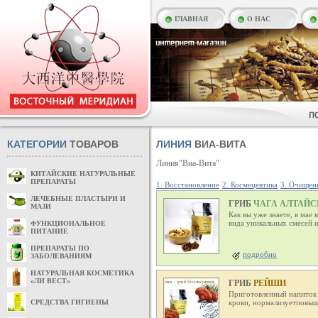
ГЛАВНАЯ
О НАС
КАТЕГОРИИ
ТОВАРОВ
ЛИНИЯ
ВИА-ВИТА
Линия"Виа-Вита"
КИТАЙСКИЕ НАТУРАЛЬНЫЕ
ПРЕПАРАТЫ
1. Восстановление
2. Космецевтика
3. Очищен
ЛЕЧЕБНЫЕ ПЛАСТЫРИ И
ГРИБ
ЧАГА АЛТАЙС
МАЗИ
Как вы уже знаете, в мае
вида уникальных смесей и
ФУНКЦИОНАЛЬНОЕ
ПИТАНИЕ
ПРЕПАРАТЫ ПО
подробно
ЗАБОЛЕВАНИЯМ
НАТУРАЛЬНАЯ КОСМЕТИКА
«ЛИ ВЕСТ»
ГРИБ
РЕЙШИ
Приготовленный напиток 
СРЕДСТВА ГИГИЕНЫ
крови, нормализуетповыш