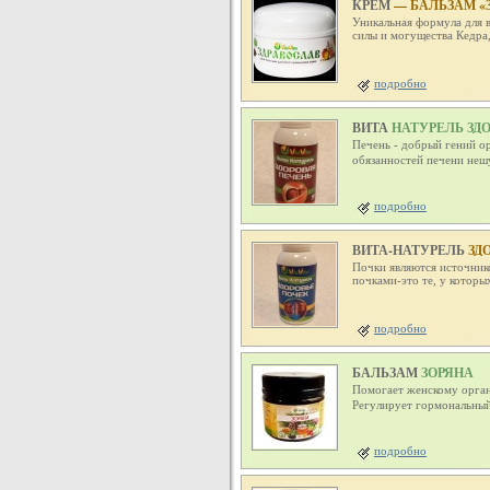
КРЕМ
— БАЛЬЗАМ «
Уникальная формула для в
силы и могущества Кедра,
подробно
ВИТА
НАТУРЕЛЬ ЗД
Печень - добрый гений ор
обязанностей печени неш
подробно
ВИТА-НАТУРЕЛЬ
ЗД
Почки являются источник
почками-это те, у которы
подробно
БАЛЬЗАМ
ЗОРЯНА
Помогает женскому орган
Регулирует гормональный
подробно