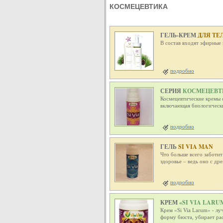
КОСМЕЦЕВТИКА
ГЕЛЬ-КРЕМ
ДЛЯ ТЕ
В состав входят эфирные
подробно
СЕРИЯ
КОСМЕЦЕВТИ
Космецевтические кремы с
включающая биологически
подробно
ГЕЛЬ
SI VIA MAN
Что больше всего заботи
здоровье – ведь оно с др
подробно
КРЕМ
«SI VIA LARU
Крем «Si Via Larum» - л
форму бюста, убирает ра