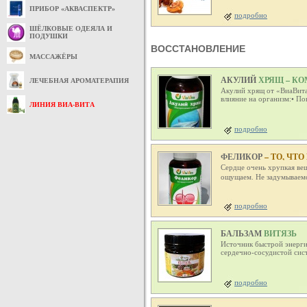
ПРИБОР «АКВАСПЕКТР»
подробно
ШЁЛКОВЫЕ ОДЕЯЛА И
ПОДУШКИ
ВОССТАНОВЛЕНИЕ
МАССАЖЁРЫ
АКУЛИЙ
ХРЯЩ – К
ЛЕЧЕБНАЯ АРОМАТЕРАПИЯ
Акулий хрящ от «ВиаВита
влияние на организм:• П
ЛИНИЯ ВИА-ВИТА
подробно
ФЕЛИКОР
– ТО, ЧТ
Сердце очень хрупкая вещ
ощущаем. Не задумываемся
подробно
БАЛЬЗАМ
ВИТЯЗЬ
Источник быстрой энерги
сердечно-сосудистой сис
подробно