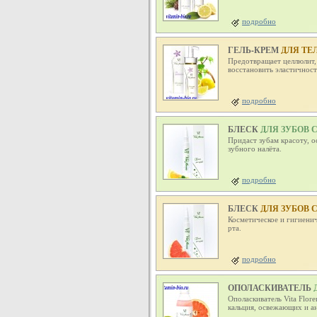
подробно
ГЕЛЬ-КРЕМ
ДЛЯ ТЕ
Предотвращает целлюлит,
восстановить эластичност
подробно
БЛЕСК
ДЛЯ ЗУБОВ 
Придаст зубам красоту, о
зубного налёта.
подробно
БЛЕСК
ДЛЯ ЗУБОВ 
Косметическое и гигиенич
рта.
подробно
ОПОЛАСКИВАТЕЛЬ
Д
ГРЕЙПФРУТА)
Ополаскиватель Vita Flor
кальция, освежающих и а