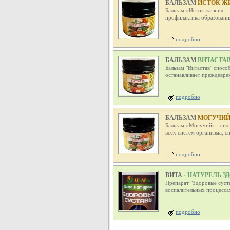
БАЛЬЗАМ
ИСТОК Ж
Бальзам «Исток жизни» –
профилактика образовани
подробно
БАЛЬЗАМ
ВИТАСТА
Бальзам "Витастав" спосо
останавливает преждевре
подробно
БАЛЬЗАМ
МОГУЧИ
Бальзам «Могучий» - сил
всех систем организма, 
подробно
ВИТА
- НАТУРЕЛЬ 
Препарат "Здоровые суст
воспалительных процесса
подробно