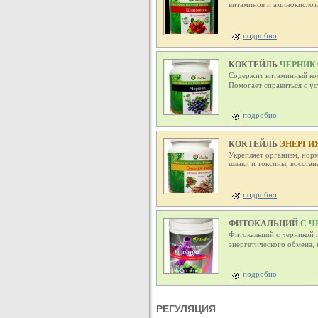
витаминов и аминокислот
подробно
КОКТЕЙЛЬ
ЧЕРНИКА
Содержит витаминный ком
Помогает справиться с ус
подробно
КОКТЕЙЛЬ
ЭНЕРГИЯ
Укрепляет организм, норм
шлаки и токсины, восстан
подробно
ФИТОКАЛЬЦИЙ
С Ч
Фитокальций с черникой 
энергетического обмена, 
подробно
РЕГУЛЯЦИЯ