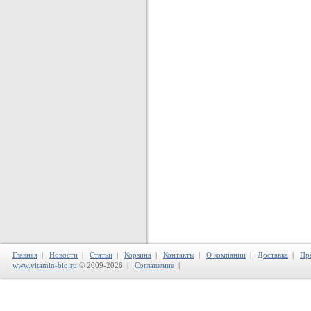
Главная
|
Новости
|
Статьи
|
Корзина
|
Контакты
|
О компании
|
Доставка
|
Пр
www.vitamin-bio.ru
© 2009-2026 |
Соглашение
|