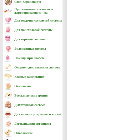
Стоп Коронавирус
Противовоспалительные и
жаропонижающ ср - ва
Для сердечно-cосудистой системы
Для мочеполовой системы
Для нервной системы
Эндокринная система
Помощь при диабете
Опорно - двигательная система
Кожные заболевания
Онкология
Восстановление зрения
Дыхательная система
Для полости рта, волос и ногтей
Детоксикация организма
Омоложение