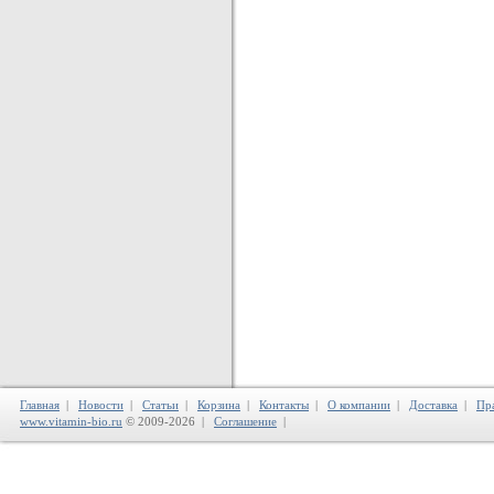
Главная
|
Новости
|
Статьи
|
Корзина
|
Контакты
|
О компании
|
Доставка
|
Пр
www.vitamin-bio.ru
© 2009-2026 |
Соглашение
|