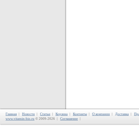
Главная
|
Новости
|
Статьи
|
Корзина
|
Контакты
|
О компании
|
Доставка
|
Пр
www.vitamin-bio.ru
© 2009-2026 |
Соглашение
|