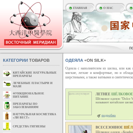
ГЛАВНАЯ
О НАС
КАТЕГОРИИ
ТОВАРОВ
ОДЕЯЛА
«ON SILK»
Одеяла с наполнителем из шелка, или как 
мягкие, легкие и комфортные, но и обла
КИТАЙСКИЕ НАТУРАЛЬНЫЕ
ПРЕПАРАТЫ
шерстяными, а также ватными и синтетическ
ЛЕЧЕБНЫЕ ПЛАСТЫРИ И
МАЗИ
ЛЕТНЕЕ
ШЁЛКОВОЕ О
ФУНКЦИОНАЛЬНОЕ
фото отсутствует
ПИТАНИЕ
Шёлковое одеяло "Dolce Vi
называют китайские шелко
ПРЕПАРАТЫ ПО
ЗАБОЛЕВАНИЯМ
НАТУРАЛЬНАЯ КОСМЕТИКА
подробно
«ЛИ ВЕСТ»
СРЕДСТВА ГИГИЕНЫ
ВСЕСЕЗОННОЕ
ШЁЛК
Шёлковое одеяло «Комфор