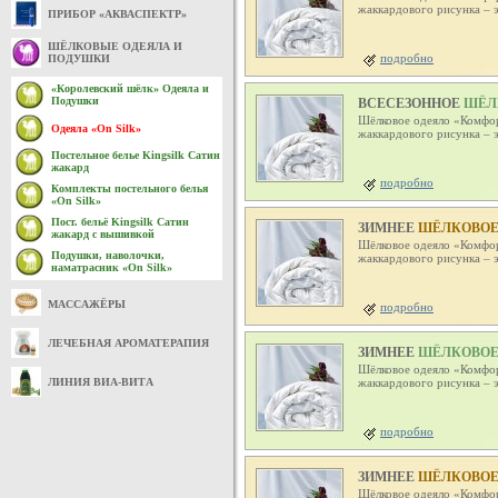
жаккардового рисунка – э
ПРИБОР «АКВАСПЕКТР»
ШЁЛКОВЫЕ ОДЕЯЛА И
подробно
ПОДУШКИ
«Королевский шёлк» Одеяла и
ВСЕСЕЗОННОЕ
ШЁЛК
Подушки
Шёлковое одеяло «Комфор
Одеяла «On Silk»
жаккардового рисунка – э
Постельное белье Kingsilk Сатин
жакард
подробно
Комплекты постельного белья
«On Silk»
Пост. бельё Kingsilk Сатин
ЗИМНЕЕ
ШЁЛКОВОЕ О
жакард с вышивкой
Шёлковое одеяло «Комфор
Подушки, наволочки,
жаккардового рисунка – э
наматрасник «On Silk»
МАССАЖЁРЫ
подробно
ЛЕЧЕБНАЯ АРОМАТЕРАПИЯ
ЗИМНЕЕ
ШЁЛКОВОЕ О
Шёлковое одеяло «Комфор
ЛИНИЯ ВИА-ВИТА
жаккардового рисунка – э
подробно
ЗИМНЕЕ
ШЁЛКОВОЕ О
Шёлковое одеяло «Комфор