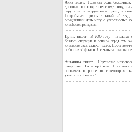
Анна
пишет: Головные боли, бессонница, п
дистония по гипертоническому типу, гип
нарушение менструального цикла, масто
Попробывала принимать китайский БАД «
сегодняшний день могу с уверенностью ск
китайские препараты.
Ирина
пишет: В 2000 году - начальная с
боялась операции и решила перед тем к
китайские бады делают чудеса. После неко
побочных эффектов. Рассчитываю на полное
Антонина
пишет: Нарушение мозгового 
гипертония. Такие проблемы. По совету
принимать, на ровне еще с некоторыми ки
улучшения. Спасибо!