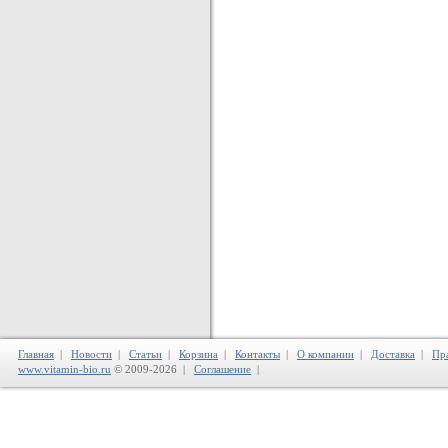
Главная
|
Новости
|
Статьи
|
Корзина
|
Контакты
|
О компании
|
Доставка
|
Пр
www.vitamin-bio.ru
© 2009-2026 |
Соглашение
|