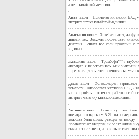
второго обследования, доктор сказал, что 
аптека китайской медицины.
Анна
пишет: Принимая китайский БАД «Л
интернет аптеку китайской медицины.
Анастасия
пишет: Энцефалопатия, дисфункц
лишний вес. Знакомы посоветовал китайс
действия. Решила все свои проблемы с эт
медицина.
Женщина
пишет: Тромбофл***т глубоких
операцию я не согласилась. Мне знакомый
Через месяц я заметила значительные улучш
Даша
пишет: Остеохондроз, варикозное р
усталости. Попробовала китайский БАД «Ли
коких проблем, отличная работоспособнос
интернет магазину китайской медицины.
Антонина
пишет: Боли в суставах, болел 
операцию по варикозу. В 21 год после родов
подошва была синяя, реакция на погоду -
Избавилась от аллергии, не болят копчик и 
стали розоветь вены, и их меньше стало вид