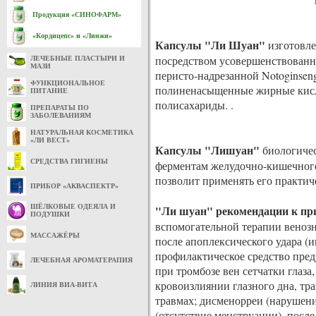
Продукция «СИНОФАРМ»
«Кордицепс» и «Линжи»
Капсулы "Ли Шуан"
изготовле
посредством усовершенствованн
ЛЕЧЕБНЫЕ ПЛАСТЫРИ И
МАЗИ
перисто-надрезанной Notoginse
ФУНКЦИОНАЛЬНОЕ
полиненасыщенные жирные кисл
ПИТАНИЕ
полисахариды. .
ПРЕПАРАТЫ ПО
ЗАБОЛЕВАНИЯМ
НАТУРАЛЬНАЯ КОСМЕТИКА
«ЛИ ВЕСТ»
Капсулы "Лишуан"
биологичес
СРЕДСТВА ГИГИЕНЫ
ферментам желудочно-кишечного
позволит применять его практич
ПРИБОР «АКВАСПЕКТР»
ШЁЛКОВЫЕ ОДЕЯЛА И
"Ли шуан" рекомендации к пр
ПОДУШКИ
вспомогательной терапии венозн
МАССАЖЁРЫ
после апоплексического удара (и
профилактическое средство пред
ЛЕЧЕБНАЯ АРОМАТЕРАПИЯ
при тромбозе вен сетчатки глаза
кровоизлиянии глазного дна, тра
ЛИНИЯ ВИА-ВИТА
травмах; дисменорреи (нарушени
(отсутствие менструации), посл