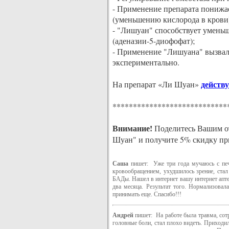
- Применение препарата понижа
(уменьшению кислорода в крови
- "Лишуан" способствует умень
(аденазии-5-диофофат);
- Применение "Лишуана" вызвало
экспериментально.
действу
На препарат «Ли Шуан»
****************************
Внимание!
Поделитесь Вашим от
Шуан" и получите 5% скидку пр
Саша
пишет: Уже три года мучаюсь с пече
кровообращением, ухудшилось зрение, стал
БАДы. Нашел в интернет вашу интернет апт
два месяца. Результат того. Нормализовал
принимать еще. Спасибо!!!
Андрей
пишет: На работе была травма, сотр
головные боли, стал плохо видеть. Приходил