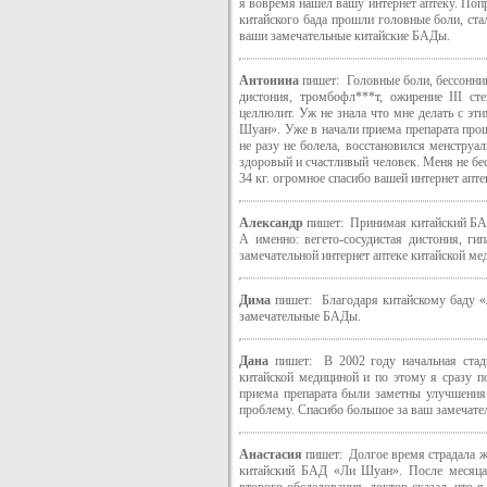
я вовремя нашел вашу интернет аптеку. По
китайского бада прошли головные боли, ста
ваши замечательные китайские БАДы.
Антонина
пишет: Головные боли, бессонница
дистония, тромбофл***т, ожирение III сте
целлюлит. Уж не знала что мне делать с эт
Шуан». Уже в начали приема препарата прош
не разу не болела, восстановился менструа
здоровый и счастливый человек. Меня не бес
34 кг. огромное спасибо вашей интернет апт
Александр
пишет: Принимая китайский БАД 
А именно: вегето-сосудистая дистония, ги
замечательной интернет аптеке китайской ме
Дима
пишет: Благодаря китайскому баду «Л
замечательные БАДы.
Дана
пишет: В 2002 году начальная стад
китайской медициной и по этому я сразу 
приема препарата были заметны улучшения 
проблему. Спасибо большое за ваш замечате
Анастасия
пишет: Долгое время страдала ж
китайский БАД «Ли Шуан». После месяца 