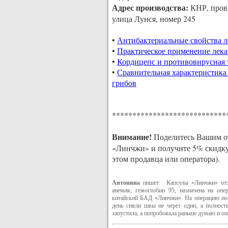
Адрес производства:
КНР, прови
улица Лунся, номер 245
•
Антибактериальные свойства л
•
Практическое применение лек
•
Кордицепс и противовирусная 
•
Сравнительная характеристика
грибов
****************************
Внимание!
Поделитесь Вашим от
«Линчжи» и получите 5% скидку
этом продавца или оператора).
Антонина
пишет: Капсулы «Линчжи» отзы
анемия, гемоглобин 95, назначена на опе
китайский БАД «Линчжи». На операцию пош
день сняли швы не через один, а полност
запустила, а попробовала раньше думаю и оп