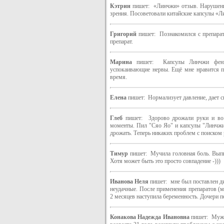
Кэтрин
пишет: «Линчжи» отзыв. Нарушение
зрения. Посоветовали китайские капсулы «Л
Григорий
пишет: Познакомился с препарат
препарат.
Марина
пишет: Капсулы Линчжи феник
успокаивающие нервы. Ещё мне нравится па
время.
Елена
пишет: Нормализует давление, дает с
Глеб
пишет: Здорово дрожали руки и во в
моменты. Пил "Сяо Яо" и капсулы "Линчжи 
дрожать. Теперь никаких проблем с поис
Тимур
пишет: Мучила головная боль. Выпил 
Хотя может быть это просто совпадение -)))
Иванова Неля
пишет: мне был поставлен ди
неудачные. После применения препаратов (
2 месяцев наступила беременность. Дочери п
Конакова Надежда Ивановна
пишет: Мужч