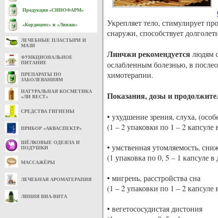
Продукция «СИНОФАРМ»
Укрепляет тело, стимулирует пр
«Кордицепс» и «Линжи»
снаружи, способствует долголет
ЛЕЧЕБНЫЕ ПЛАСТЫРИ И
МАЗИ
Линчжи рекомендуется
людям с
ФУНКЦИОНАЛЬНОЕ
ослабленным болезнью, в после
ПИТАНИЕ
химотерапии.
ПРЕПАРАТЫ ПО
ЗАБОЛЕВАНИЯМ
НАТУРАЛЬНАЯ КОСМЕТИКА
Показания, дозы и продолжите
«ЛИ ВЕСТ»
СРЕДСТВА ГИГИЕНЫ
• ухудшение зрения, слуха, (осо
(1 – 2 упаковки по 1 – 2 капсуле 
ПРИБОР «АКВАСПЕКТР»
ШЁЛКОВЫЕ ОДЕЯЛА И
• умственная утомляемость, сн
ПОДУШКИ
(1 упаковка по 0, 5 – 1 капсуле в 
МАССАЖЁРЫ
• мигрень, расстройства сна
ЛЕЧЕБНАЯ АРОМАТЕРАПИЯ
(1 – 2 упаковки по 1 – 2 капсуле 
ЛИНИЯ ВИА-ВИТА
• вегетососудистая дистония