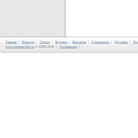
Главная
|
Новости
|
Статьи
|
Корзина
|
Контакты
|
О компании
|
Доставка
|
Пр
www.vitamin-bio.ru
© 2009-2026 |
Соглашение
|