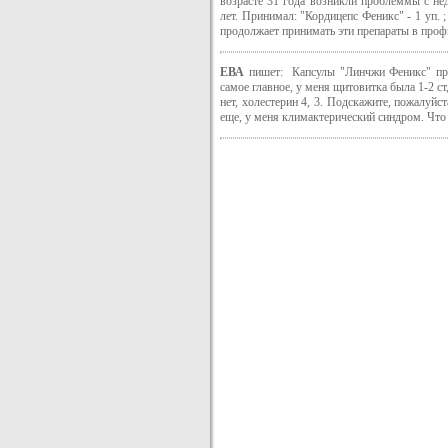
возрасте 31 года возникли проблеммы с нед
лет. Принимал: "Кордицепс Феникс" - 1 уп.
продолжает принимать эти препараты в проф
ЕВА
пишет: Капсулы "Линчжи Феникс" при
самое главное, у меня щитовитка была 1-2 ст,
нет, холестерин 4, 3. Подскажите, пожалуй
еще, у меня климактерический синдром. Что