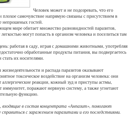
Человек может и не подозревать, что его
 и плохое самочувствие напрямую связаны с присутствием в
е непрошеных гостей.
ющем мире обитает множество разновидностей паразитов,
 легкостью могут попасть в организм человека и поселиться там
ень: работая в саду, играя с домашними животными, употребляя
едостаточно обработанные продукты питания, вы подвергаетесь
 стать их носителями.
 жизнедеятельности и распада паразитов оказывают
риятное токсическое воздействие на организм человека: они
 аллергические реакции, кожный зуд и приступы астмы,
т иммунитет, поражают нервную систему, а также угнетают
ительную функцию.
, входящие в состав концентрата «Анпазит», помогают
у справиться с заражением паразитами и его последствиями.