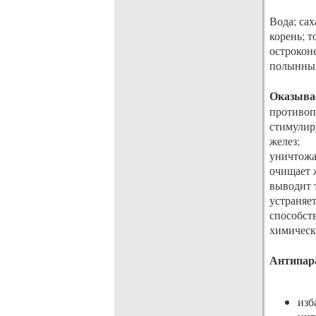
Вода; са
корень; т
острокон
полынный
Оказыва
противоп
стимулир
желез;
уничтожа
очищает 
выводит 
устраняет
способст
химическ
Антипар
из