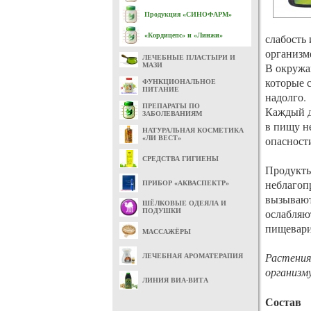
Продукция «СИНОФАРМ»
«Кордицепс» и «Линжи»
слабость
организм
ЛЕЧЕБНЫЕ ПЛАСТЫРИ И
В окружа
МАЗИ
которые с
ФУНКЦИОНАЛЬНОЕ
ПИТАНИЕ
надолго.
ПРЕПАРАТЫ ПО
Каждый д
ЗАБОЛЕВАНИЯМ
в пищу н
НАТУРАЛЬНАЯ КОСМЕТИКА
опасности
«ЛИ ВЕСТ»
СРЕДСТВА ГИГИЕНЫ
Продукты
неблагоп
ПРИБОР «АКВАСПЕКТР»
вызывают
ШЁЛКОВЫЕ ОДЕЯЛА И
ослабляю
ПОДУШКИ
пищевар
МАССАЖЁРЫ
Растения
ЛЕЧЕБНАЯ АРОМАТЕРАПИЯ
организм
ЛИНИЯ ВИА-ВИТА
Состав