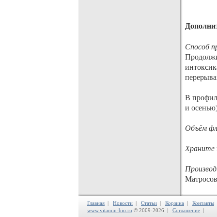
Дополни
Способ п
Продолжи
интоксик
перерыва
В профил
и осенью)
Объём фл
Храните
Производ
Матросова
Главная
|
Новости
|
Статьи
|
Корзина
|
Контакты
www.vitamin-bio.ru
© 2009-2026 |
Соглашение
|