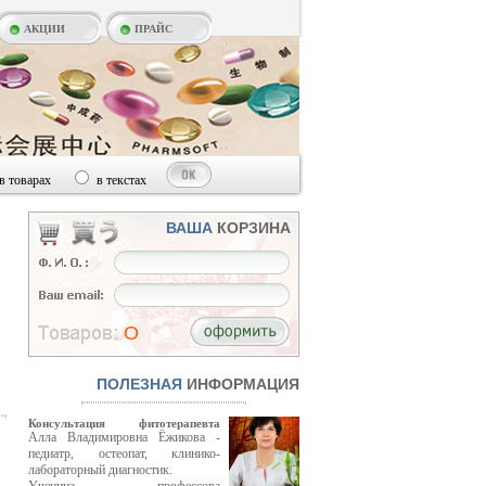
АКЦИИ
ПРАЙС
в товарах
в текстах
ВАША
КОРЗИНА
O
ПОЛЕЗНАЯ
ИНФОРМАЦИЯ
Консультация фитотерапевта
Алла Владимировна Ёжикова -
педиатр, остеопат, клинико-
лабораторный диагностик.