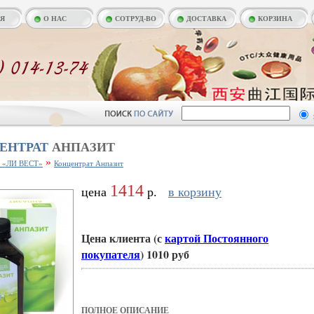
АЯ
О НАС
СОТРУД-ВО
ДОСТАВКА
КОРЗИНА
ЕНТРАТ
АНПАЗИТ
»
я «ЛИ ВЕСТ»
Концентрат Анпазит
1414
цена
р.
в корзину
Цена клиента (с
картой Постоянного
покупателя
) 1010 руб
ПОЛНОЕ ОПИСАНИЕ