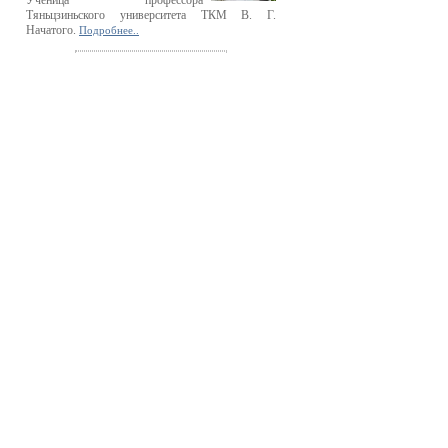
Ученица профессора
Тяньцзиньского университета ТКМ В. Г.
Начатого.
Подробнее..