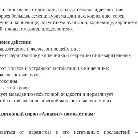
хар; квисквалис индийский, плоды; стемона сидячелистная,
оррея большая, семена; куркума длинная, корневище; горец
ечный, корневище; лигустикум чуаньсюн, корневище; карпезиум
, плоды; омфалия, плодовое тело.
емое действие
аразитарное и желчегонное действие;
уют перистальтику кишечника и секрецию пищеварительных
ют глистов и устраняют застой пищи в кишечнике;
желчегонные пути;
токсины,
 застой крови;
вует выведению избыточной жидкости и нормализует
ий состав физиологической жидкости (желчи, мочи).
азитарный сироп «Анпазит» поможет вам:
бавиться от паразитоза и его негативных последствий 