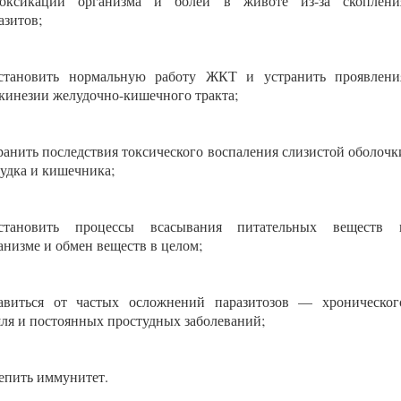
токсикации организма и болей в животе из-за скоплени
азитов;
становить нормальную работу ЖКТ и устранить проявлени
кинезии желудочно-кишечного тракта;
ранить последствия токсического воспаления слизистой оболочк
удка и кишечника;
сстановить процессы всасывания питательных веществ 
анизме и обмен веществ в целом;
авиться от частых осложнений паразитозов — хроническог
ля и постоянных простудных заболеваний;
епить иммунитет.