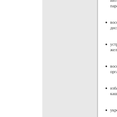
ин
пар
вос
дис
уст
жел
во
орг
изб
каш
укр