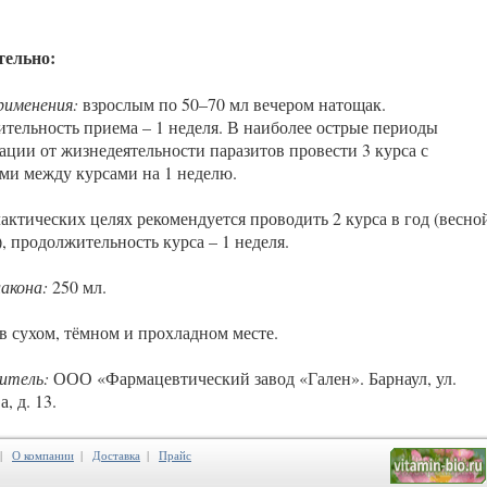
тельно:
рименения:
взрослым по 50–70 мл вечером натощак.
тельность приема – 1 неделя. В наиболее острые периоды
ации от жизнедеятельности паразитов провести 3 курса с
ми между курсами на 1 неделю.
актических целях рекомендуется проводить 2 курса в год (весно
, продолжительность курса – 1 неделя.
акона:
250 мл.
в сухом, тёмном и прохладном месте.
итель:
ООО «Фармацевтический завод «Гален». Барнаул, ул.
, д. 13.
|
О компании
|
Доставка
|
Прайс