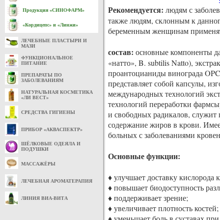
Рекомендуется:
людям с заболев
Продукция «СИНОФАРМ»
также людям, склонным к данног
«Кордицепс» и «Линжи»
беременным женщинам применят
ЛЕЧЕБНЫЕ ПЛАСТЫРИ И
МАЗИ
состав:
основные компоненты дан
ФУНКЦИОНАЛЬНОЕ
«натто», B. subtilis Natto), экст
ПИТАНИЕ
проантоцианиды винограда OPC)
ПРЕПАРАТЫ ПО
ЗАБОЛЕВАНИЯМ
представляет собой капсулы, из
международных технологий экстр
НАТУРАЛЬНАЯ КОСМЕТИКА
«ЛИ ВЕСТ»
технологий переработки фармсыр
и свободных радикалов, служит
СРЕДСТВА ГИГИЕНЫ
содержание жиров в крови. Имее
ПРИБОР «АКВАСПЕКТР»
больных с заболеваниями кровен
ШЁЛКОВЫЕ ОДЕЯЛА И
ПОДУШКИ
Основные функции:
МАССАЖЁРЫ
♦ улучшает доставку кислорода к
ЛЕЧЕБНАЯ АРОМАТЕРАПИЯ
♦ повышает биодоступность раз
♦ поддерживает зрение;
ЛИНИЯ ВИА-ВИТА
♦ увеличивает плотность костей;
♦ уменьшает боль в суставах при