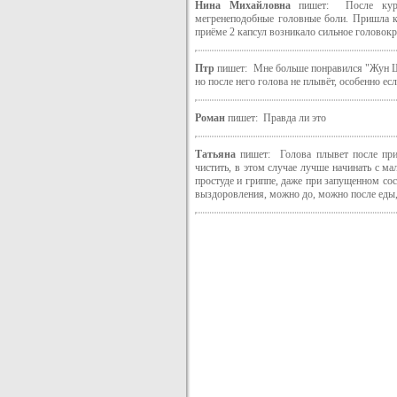
Нина Михайловна
пишет: После курс
мегренеподобные головные боли. Пришла к
приёме 2 капсул возникало сильное головок
Птр
пишет: Мне больше понравился "Жун Шуа
но после него голова не плывёт, особенно ес
Роман
пишет: Правда ли это
Татьяна
пишет: Голова плывет после прие
чистить, в этом случае лучше начинать с ма
простуде и гриппе, даже при запущенном сос
выздоровления, можно до, можно после еды, н