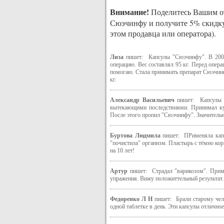
Внимание!
Поделитесь Вашим от
Сюэчинфу и получите 5% скидку
этом продавца или оператора).
Лиза
пишет: Капсулы "Сюэчинфу". В 2002 
операцию. Вес составлял 95 кг. Перед опера
помогаю. Стала принимать препарат Сюэчинфу
кг.
Александр Васильевич
пишет: Капсулы "
вытекающими последствиями. Принимал кур
После этого пропил "Сюэчинфу". Значительн
Буртова Людмила
пишет: ПРименяла капс
"почистила" организм. Пластырь с тёмно ко
на 10 лет!
Артур
пишет: Страдал "варикозом". Прим
упражения. Вижу положиттельный результат.
Федоренко Л Н
пишет: Брали старому че
одной таблетке в день. Эти капсулы отличн