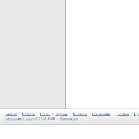
Главная
|
Новости
|
Статьи
|
Корзина
|
Контакты
|
О компании
|
Доставка
|
Пр
www.vitamin-bio.ru
© 2009-2026 |
Соглашение
|