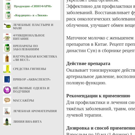
Эффективно для профилактики в
Продукция «СИНОФАРМ»
заболеваний. Восстанавливает ф
«Кордицепс» и «Линжи»
риск онкологических заболевани
облучения, улучшает обмен веще
ЛЕЧЕБНЫЕ ПЛАСТЫРИ И
МАЗИ
ФУНКЦИОНАЛЬНОЕ
Маточное молочко с женьшенем 
ПИТАНИЕ
препаратов в Китае. Рецепт преп
ПРЕПАРАТЫ ПО
династии Сун) в сборнике рецеп
ЗАБОЛЕВАНИЯМ
НАТУРАЛЬНАЯ КОСМЕТИКА
«ЛИ ВЕСТ»
Действие препарата
Оказывает тонизирующее действ
СРЕДСТВА ГИГИЕНЫ
артериальное давление, восполн
ПРИБОР «АКВАСПЕКТР»
половую функцию.
ШЁЛКОВЫЕ ОДЕЯЛА И
ПОДУШКИ
Рекомендации к применению
МАССАЖЁРЫ
Для профилактики и лечения син
тяжёлых заболеваний, травм, оп
ЛЕЧЕБНАЯ АРОМАТЕРАПИЯ
лучевой терапии.
ЛИНИЯ ВИА-ВИТА
Дозировка и способ применени
Взрослым по 10 мл (1 флакон) 1 –