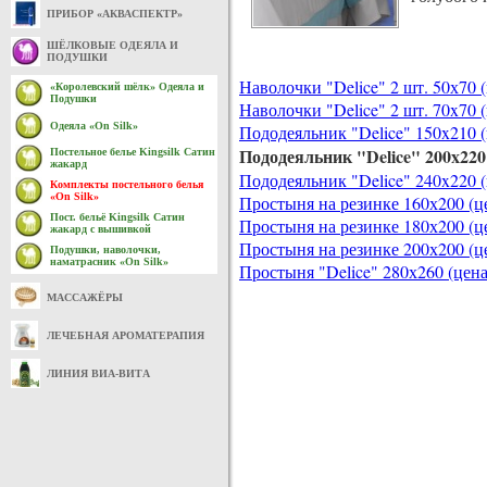
ПРИБОР «АКВАСПЕКТР»
ШЁЛКОВЫЕ ОДЕЯЛА И
ПОДУШКИ
Наволочки "Delice" 2 шт. 50х70 
«Королевский шёлк» Одеяла и
Подушки
Наволочки "Delice" 2 шт. 70x70 
Одеяла «On Silk»
Пододеяльник "Delice" 150x210 (
Пододеяльник "Delice" 200x220 
Постельное белье Kingsilk Сатин
жакард
Пододеяльник "Delice" 240x220 (
Комплекты постельного белья
«On Silk»
Простыня на резинке 160х200 (ц
Пост. бельё Kingsilk Сатин
Простыня на резинке 180х200 (ц
жакард с вышивкой
Простыня на резинке 200х200 (ц
Подушки, наволочки,
наматрасник «On Silk»
Простыня "Delice" 280х260 (цена
МАССАЖЁРЫ
ЛЕЧЕБНАЯ АРОМАТЕРАПИЯ
ЛИНИЯ ВИА-ВИТА