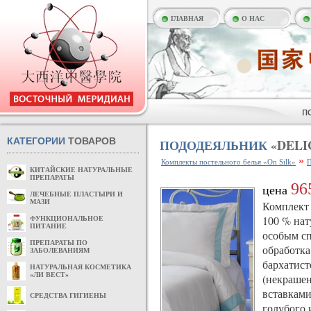
ГЛАВНАЯ
О НАС
КАТЕГОРИИ
ТОВАРОВ
ПОДОДЕЯЛЬНИК
«DELIC
»
Комплекты постельного белья «On Silk»
П
КИТАЙСКИЕ НАТУРАЛЬНЫЕ
ПРЕПАРАТЫ
96
цена
ЛЕЧЕБНЫЕ ПЛАСТЫРИ И
МАЗИ
Комплект 
100 % нат
ФУНКЦИОНАЛЬНОЕ
ПИТАНИЕ
особым сп
ПРЕПАРАТЫ ПО
обработка
ЗАБОЛЕВАНИЯМ
бархатист
НАТУРАЛЬНАЯ КОСМЕТИКА
«ЛИ ВЕСТ»
(некрашен
вставками
СРЕДСТВА ГИГИЕНЫ
голубого 