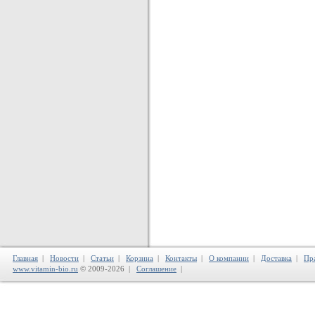
Главная
|
Новости
|
Статьи
|
Корзина
|
Контакты
|
О компании
|
Доставка
|
Пр
www.vitamin-bio.ru
© 2009-2026 |
Соглашение
|