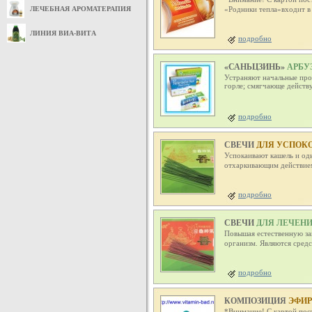
ЛЕЧЕБНАЯ АРОМАТЕРАПИЯ
«Родники тепла»входит в
ЛИНИЯ ВИА-ВИТА
подробно
«САНЬЦЗИНЬ»
АРБУ
Устраняют начальные проя
горле; смягчающе действу
подробно
СВЕЧИ
ДЛЯ УСПОК
Успокаивают кашель и од
отхаркивающим действие
подробно
СВЕЧИ
ДЛЯ ЛЕЧЕНИ
Повышая естественную за
организм. Являются сред
подробно
КОМПОЗИЦИЯ
ЭФИР
*Внимание! С картой пос