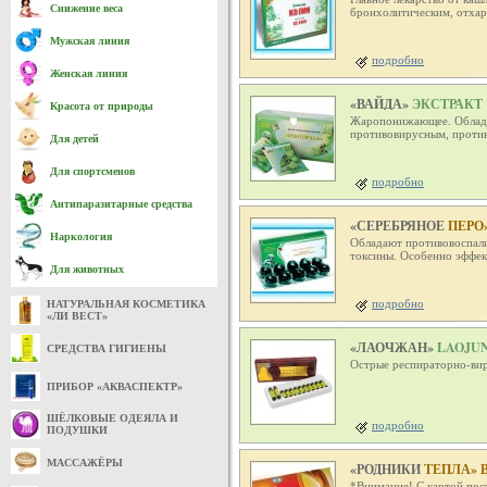
Снижение веса
бронхолитическим, отха
Мужская линия
подробно
Женская линия
«ВАЙДА»
ЭКСТРАКТ
Красота от природы
Жаропонижающее. Облада
противовирусным, против
Для детей
Для спортсменов
подробно
Антипаразитарные средства
«СЕРЕБРЯНОЕ
ПЕРО
Наркология
Обладают противовоспал
токсины. Особенно эффек
Для животных
подробно
НАТУРАЛЬНАЯ КОСМЕТИКА
«ЛИ ВЕСТ»
«ЛАОЧЖАН»
LAOJUN
СРЕДСТВА ГИГИЕНЫ
Острые респираторно-вир
ПРИБОР «АКВАСПЕКТР»
ШЁЛКОВЫЕ ОДЕЯЛА И
подробно
ПОДУШКИ
МАССАЖЁРЫ
«РОДНИКИ
ТЕПЛА» 
*Внимание! С картой пос