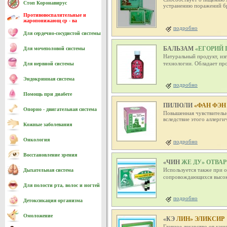
Стоп Коронавирус
устранению поражений бр
Противовоспалительные и
жаропонижающ ср - ва
подробно
Для сердечно-cосудистой системы
БАЛЬЗАМ
«ЕГОРИЙ II
Для мочеполовой системы
Натуральный продукт, и
технологии. Обладает п
Для нервной системы
Эндокринная система
подробно
Помощь при диабете
ПИЛЮЛИ
«ФАН ФЭН
Опорно - двигательная система
Повышенная чувствительн
вследствие этого аллерги
Кожные заболевания
Онкология
подробно
Восстановление зрения
«ЧИН
ЖЕ ДУ» ОТВАР
Используется также при 
Дыхательная система
сопровождающихся высоко
Для полости рта, волос и ногтей
подробно
Детоксикация организма
Омоложение
«КЭ
ЛИН» ЭЛИКСИР
Главное лекарство от ка