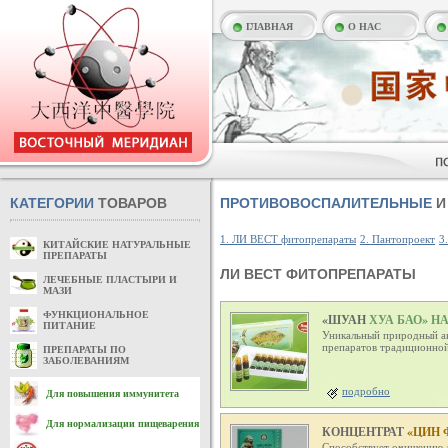
ГЛАВНАЯ
О НАС
КАТЕГОРИИ
ТОВАРОВ
ПРОТИВОВОСПАЛИТЕЛЬНЫЕ
И
1. ЛИ ВЕСТ фитопрепараты
2. Пантопроект
3
КИТАЙСКИЕ НАТУРАЛЬНЫЕ
ПРЕПАРАТЫ
ЛИ ВЕСТ ФИТОПРЕПАРАТЫ
ЛЕЧЕБНЫЕ ПЛАСТЫРИ И
МАЗИ
ФУНКЦИОНАЛЬНОЕ
«ШУАН
ХУА БАО» Н
ПИТАНИЕ
Уникальный природный ан
препаратов традиционно
ПРЕПАРАТЫ ПО
ЗАБОЛЕВАНИЯМ
подробно
Для повышения иммунитета
Для нормализации пищеварения
КОНЦЕНТРАТ
«ЦИН 
Способствует очищению л