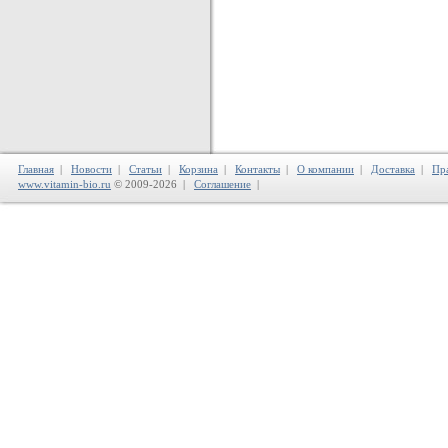
Главная
|
Новости
|
Статьи
|
Корзина
|
Контакты
|
О компании
|
Доставка
|
Пр
www.vitamin-bio.ru
© 2009-2026 |
Соглашение
|