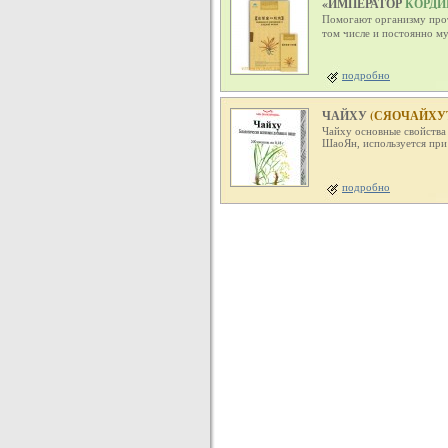
«ИМПЕРАТОР
КОРДИ
Помогают организму прот
том числе и постоянно 
подробно
ЧАЙХУ
(СЯОЧАЙХУ
Чайху основные свойства
ШаоЯн, используется при
подробно