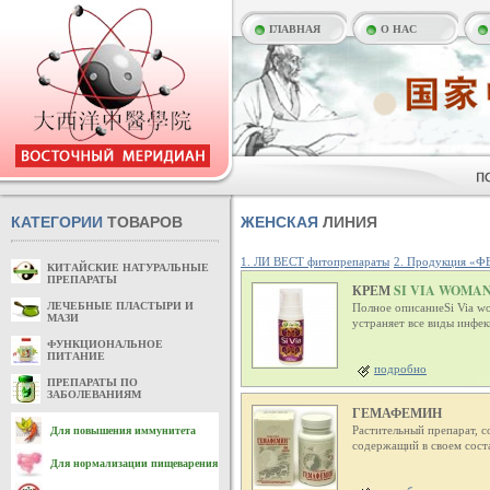
ГЛАВНАЯ
О НАС
КАТЕГОРИИ
ТОВАРОВ
ЖЕНСКАЯ
ЛИНИЯ
1. ЛИ ВЕСТ фитопрепараты
2. Продукция «
КИТАЙСКИЕ НАТУРАЛЬНЫЕ
ПРЕПАРАТЫ
КРЕМ
SI VIA WOMAN
ЛЕЧЕБНЫЕ ПЛАСТЫРИ И
Полное описаниеSi Via w
МАЗИ
устраняет все виды инфе
ФУНКЦИОНАЛЬНОЕ
ПИТАНИЕ
подробно
ПРЕПАРАТЫ ПО
ЗАБОЛЕВАНИЯМ
ГЕМАФЕМИН
Растительный препарат, с
Для повышения иммунитета
содержащий в своем сост
Для нормализации пищеварения