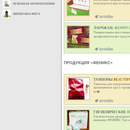
используется при остеопо
ЛЕЧЕБНАЯ АРОМАТЕРАПИЯ
ЛИНИЯ ВИА-ВИТА
подробно
ЛАОЧЖАН:
ЖЕМЧУЖ
Универсальное восстанав
профилактическое средст
подробно
ПРОДУКЦИЯ «ФЕНИКС»
ТАМПОНЫ
BEAUTIFU
Тампоны для оздоровления
преминяются при:1-профи
во�
подробно
ГИГИЕНИЧЕСКИЕ
П
Гигиенические прокладк
компании ФЕНИКС Три ос