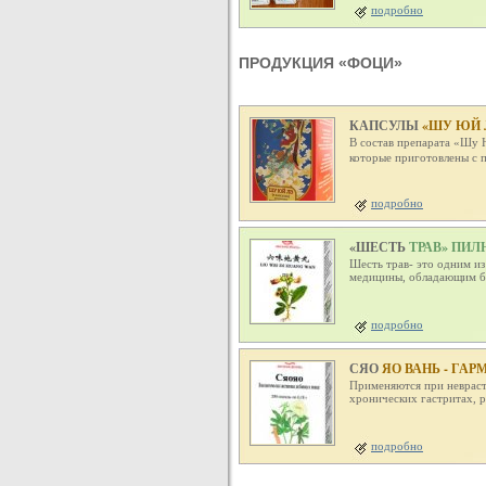
подробно
ПРОДУКЦИЯ «ФОЦИ»
КАПСУЛЫ
«ШУ ЮЙ 
В состав препарата «Шу 
которые приготовлены с
подробно
«ШЕСТЬ
ТРАВ» ПИ
Шесть трав- это одним и
медицины, обладающим бо
подробно
СЯО
ЯО ВАНЬ - ГАР
Применяются при невраст
хронических гастритах, р
подробно