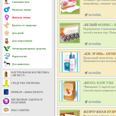
Снижение веса
микрофлору, снимают зуд
Мужская линия
подробно
Женская линия
«БЕЛЫЙ
ФЕНИКС» 
Красота от природы
Нормализуют гормональны
застой в малом тазу. По
Для детей
Для спортсменов
подробно
Антипаразитарные средства
«ЦЗЕ
ЭР ИНЬ» АНТИ
Наркология
Природный антисептик, а
Применяется при воспали
Для животных
подробно
НАТУРАЛЬНАЯ КОСМЕТИКА
«ЛИ ВЕСТ»
«БО
БО» КАПСУЛЫ
СРЕДСТВА ГИГИЕНЫ
*Внимание! С картой пос
Способствуют развитию м
ПРИБОР «АКВАСПЕКТР»
ШЁЛКОВЫЕ ОДЕЯЛА И
подробно
ПОДУШКИ
МАССАЖЁРЫ
ЖЕМЧУЖНАЯ
ПУДР
Восполняет дефицит кальц