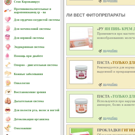
подробно
Стоп Коронавирус
Противовоспалительные и
жаропонижающ ср - ва
ЛИ ВЕСТ ФИТОПРЕПАРАТЫ
Для сердечно-cосудистой системы
«РУ
ЯН ПИН» КРЕМ 
Для мочеполовой системы
Применяется при мастите
новообразованиях молочн
Для нервной системы
Эндокринная система
подробно
Помощь при диабете
ПАСТА
«ТОЛЬКО ДЛЯ
Опорно - двигательная система
Рекомендуется для норма
выделений и прекращения
Кожные заболевания
Онкология
подробно
Восстановление зрения
ПАСТА
«ТОЛЬКО ДЛ
Используются при наруше
Дыхательная система
аменорее, болях в животе
Для полости рта, волос и ногтей
подробно
Детоксикация организма
Омоложение
ПРОКЛАДКИ
ГИГИЕ
Обладают противовоспали