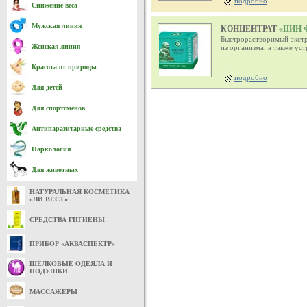
подробно
Снижение веса
Мужская линия
КОНЦЕНТРАТ
«ЦИН 
Быстрорастворимый экстр
Женская линия
из организма, а также у
Красота от природы
подробно
Для детей
Для спортсменов
Антипаразитарные средства
Наркология
Для животных
НАТУРАЛЬНАЯ КОСМЕТИКА
«ЛИ ВЕСТ»
СРЕДСТВА ГИГИЕНЫ
ПРИБОР «АКВАСПЕКТР»
ШЁЛКОВЫЕ ОДЕЯЛА И
ПОДУШКИ
МАССАЖЁРЫ