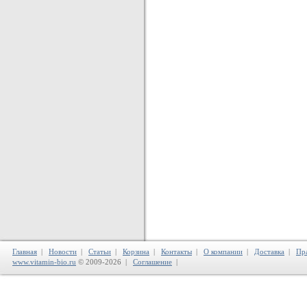
Главная
|
Новости
|
Статьи
|
Корзина
|
Контакты
|
О компании
|
Доставка
|
Пр
www.vitamin-bio.ru
© 2009-2026 |
Соглашение
|