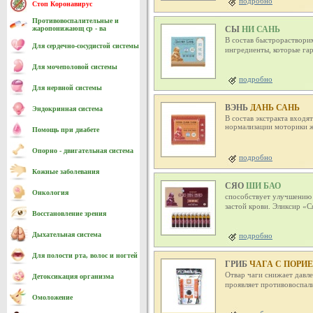
подробно
Стоп Коронавирус
Противовоспалительные и
СЫ
НИ САНЬ
жаропонижающ ср - ва
В состав быстрораствори
Для сердечно-cосудистой системы
ингредиенты, которые га
Для мочеполовой системы
подробно
Для нервной системы
ВЭНЬ
ДАНЬ САНЬ
Эндокринная система
В состав экстракта входя
нормализации моторики ж
Помощь при диабете
Опорно - двигательная система
подробно
Кожные заболевания
СЯО
ШИ БАО
Онкология
способствует улучшению 
застой крови. Эликсир «С
Восстановление зрения
Дыхательная система
подробно
Для полости рта, волос и ногтей
ГРИБ
ЧАГА С ПОРИ
Отвар чаги снижает давле
Детоксикация организма
проявляет противовоспа
Омоложение