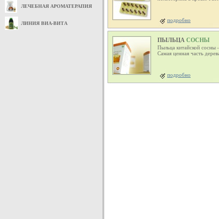
ЛЕЧЕБНАЯ АРОМАТЕРАПИЯ
подробно
ЛИНИЯ ВИА-ВИТА
ПЫЛЬЦА
СОСНЫ
Пыльца китайской сосны –
Самая ценная часть дерев
подробно