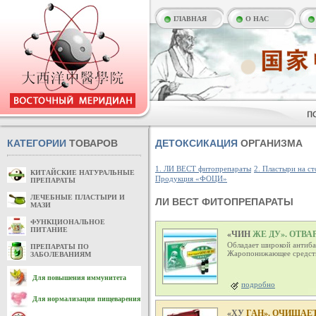
ГЛАВНАЯ
О НАС
КАТЕГОРИИ
ТОВАРОВ
ДЕТОКСИКАЦИЯ
ОРГАНИЗМА
1. ЛИ ВЕСТ фитопрепараты
2. Пластыри на с
КИТАЙСКИЕ НАТУРАЛЬНЫЕ
Продукция «ФОЦИ»
ПРЕПАРАТЫ
ЛЕЧЕБНЫЕ ПЛАСТЫРИ И
ЛИ ВЕСТ ФИТОПРЕПАРАТЫ
МАЗИ
ФУНКЦИОНАЛЬНОЕ
ПИТАНИЕ
«ЧИН
ЖЕ ДУ». ОТВА
Обладает широкой антиба
ПРЕПАРАТЫ ПО
Жаропонижающее средств
ЗАБОЛЕВАНИЯМ
Для повышения иммунитета
подробно
Для нормализации пищеварения
«ХУ
ГАН». ОЧИЩАЕ