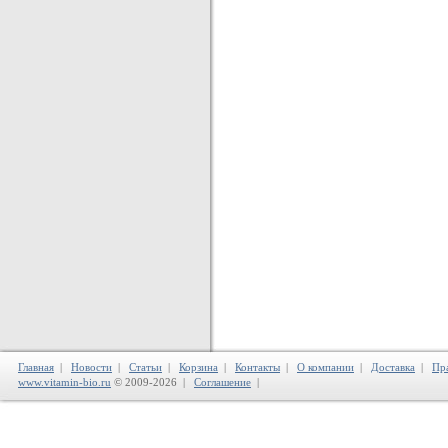
Главная
|
Новости
|
Статьи
|
Корзина
|
Контакты
|
О компании
|
Доставка
|
Пр
www.vitamin-bio.ru
© 2009-2026 |
Соглашение
|