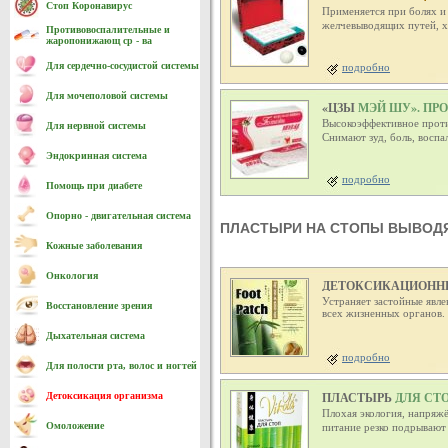
Стоп Коронавирус
Применяется при болях и
желчевыводящих путей, х
Противовоспалительные и
жаропонижающ ср - ва
Для сердечно-cосудистой системы
подробно
Для мочеполовой системы
«ЦЗЫ
МЭЙ ШУ». ПРО
Высокоэффективное проти
Для нервной системы
Снимают зуд, боль, воспа
Эндокринная система
подробно
Помощь при диабете
Опорно - двигательная система
ПЛАСТЫРИ НА СТОПЫ ВЫВОД
Кожные заболевания
Онкология
ДЕТОКСИКАЦИОНН
Устраняет застойные явл
Восстановление зрения
всех жизненных органов.
Дыхательная система
подробно
Для полости рта, волос и ногтей
ПЛАСТЫРЬ
ДЛЯ СТО
Детоксикация организма
Плохая экология, напряж
Омоложение
питание резко подрывают