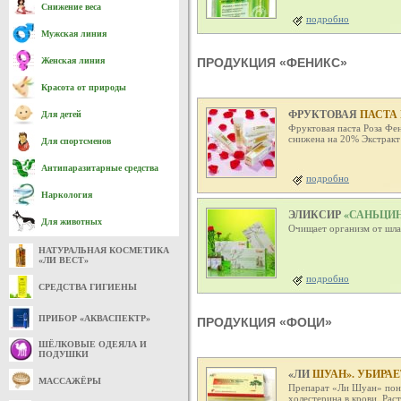
Снижение веса
подробно
Мужская линия
Женская линия
ПРОДУКЦИЯ «ФЕНИКС»
Красота от природы
ФРУКТОВАЯ
ПАСТА 
Для детей
Фруктовая паста Роза Фе
снижена на 20% Экстракт 
Для спортсменов
Антипаразитарные средства
подробно
Наркология
ЭЛИКСИР
«САНЬЦИН
Для животных
Очищает организм от шла
НАТУРАЛЬНАЯ КОСМЕТИКА
«ЛИ ВЕСТ»
подробно
СРЕДСТВА ГИГИЕНЫ
ПРИБОР «АКВАСПЕКТР»
ПРОДУКЦИЯ «ФОЦИ»
ШЁЛКОВЫЕ ОДЕЯЛА И
ПОДУШКИ
«ЛИ
ШУАН». УБИРА
МАССАЖЁРЫ
Препарат «Ли Шуан» пони
холестерина в крови. Рас