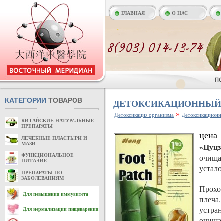
ГЛАВНАЯ
О НАС
КАТЕГОРИИ
ТОВАРОВ
ДЕТОКСИКАЦИОННЫЙ
»
Детоксикация организма
Детоксикационн
КИТАЙСКИЕ НАТУРАЛЬНЫЕ
ПРЕПАРАТЫ
цена
ЛЕЧЕБНЫЕ ПЛАСТЫРИ И
МАЗИ
«Цуцз
ФУНКЦИОНАЛЬНОЕ
очища
ПИТАНИЕ
устало
ПРЕПАРАТЫ ПО
ЗАБОЛЕВАНИЯМ
Прохо
Для повышения иммунитета
плеча
устран
Для нормализации пищеварения
очища