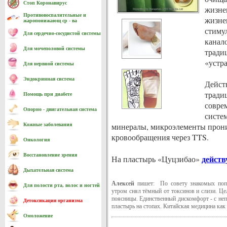
Стоп Коронавирус
жизне
Противовоспалительные и
жизне
жаропонижающ ср - ва
стиму
Для сердечно-cосудистой системы
канал
Для мочеполовой системы
тради
«устра
Для нервной системы
Эндокринная система
Дейст
тради
Помощь при диабете
совре
Опорно - двигательная система
систе
минералы, микроэлементы прони
Кожные заболевания
кровообращения через TTS.
Онкология
Восстановление зрения
действ
На пластырь «Цуцзибао»
Дыхательная система
Алексей
пишет: По совету знакомых попр
Для полости рта, волос и ногтей
утром снял тёмный от токсинов и слизи. Це
поясницы. Единственный дискомфорт - с неп
Детоксикация организма
пластырь на стопах. Китайская медицина как 
Омоложение