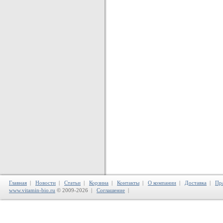
Главная
|
Новости
|
Статьи
|
Корзина
|
Контакты
|
О компании
|
Доставка
|
Пр
www.vitamin-bio.ru
© 2009-2026 |
Соглашение
|