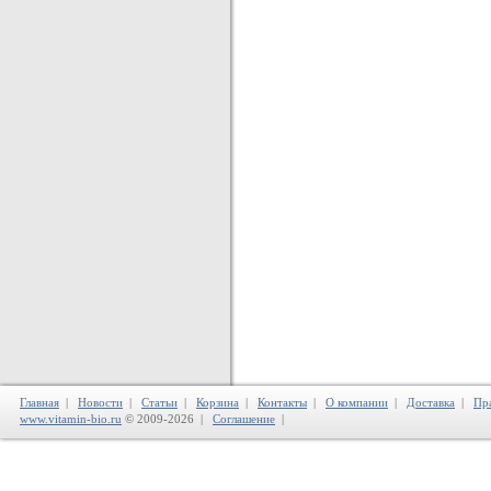
Главная
|
Новости
|
Статьи
|
Корзина
|
Контакты
|
О компании
|
Доставка
|
Пр
www.vitamin-bio.ru
© 2009-2026 |
Соглашение
|