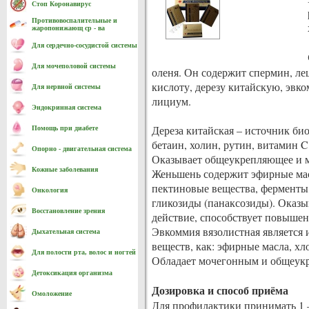
Стоп Коронавирус
Противовоспалительные и
жаропонижающ ср - ва
Для сердечно-cосудистой системы
Для мочеполовой системы
оленя. Он содержит спермин, ле
кислоту, дерезу китайскую, эвк
Для нервной системы
лициум.
Эндокринная система
Дереза китайская – источник би
Помощь при диабете
бетаин, холин, рутин, витамин C
Опорно - двигательная система
Оказывает общеукрепляющее и м
Кожные заболевания
Женьшень содержит эфирные мас
пектиновые вещества, ферменты
Онкология
гликозиды (панаксозиды). Оказ
Восстановление зрения
действие, способствует повыше
Эвкоммия вязолистная является
Дыхательная система
веществ, как: эфирные масла, хл
Для полости рта, волос и ногтей
Обладает мочегонным и общеук
Детоксикация организма
Дозировка и способ приёма
Омоложение
Для профилактики принимать 1 –