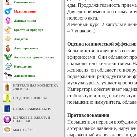
Снижение веса
еды. Продолжительность приёма –
Для единовременного стимулирую
Мужская линия
полового акта.
Женская линия
Лечебный курс: 2 капсулы в день
– 7 упаковок).
Красота от природы
Для детей
Оценка клинической эффектив
Для спортсменов
Большинство входящих в состав 
эфироносами. Они обладают про
Антипаразитарные средства
спазмолитическим действием. Н
Наркология
женьшеня: он обладает тонизир
поддержании репродуктивной фу
Для животных
мускулатуры, улучшает кровосн
НАТУРАЛЬНАЯ КОСМЕТИКА
Императора обеспечивает надёж
«ЛИ ВЕСТ»
стабильную и продолжительную 
СРЕДСТВА ГИГИЕНЫ
повышению иммунитета, облада
ПРИБОР «АКВАСПЕКТР»
Противопоказания
ШЁЛКОВЫЕ ОДЕЯЛА И
Повышенная нервная возбудимос
ПОДУШКИ
артериальное давление, нарушен
МАССАЖЁРЫ
выраженный атеросклероз, инди