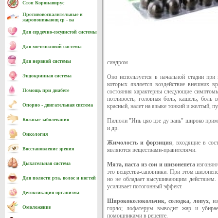
Стоп Коронавирус
Противовоспалительные и
жаропонижающ ср - ва
Для сердечно-cосудистой системы
Для мочеполовой системы
Для нервной системы
синдром.
Эндокринная система
Оно используется в начальной стадии при
которых является воздействие внешних вр
Помощь при диабете
состояния характерны следующие симптомы:
потливость, головная боль, кашель, боль 
Опорно - двигательная система
красный, налет на языке тонкий и желтый, п
Кожные заболевания
Пилюли "Инь цяо цзе ду вань" широко прим
и др.
Онкология
Жимолость и форзиция
, входящие в сос
Восстановление зрения
являются веществами-правителями.
Дыхательная система
Мята, паста из сои и шизонепета
изгоняют
это вещества-сановники. При этом шизонепет
Для полости рта, волос и ногтей
но не обладает высушивающим действием. 
усиливает потогонный эффект.
Детоксикация организма
Ширококолокольчик, солодка, лопух
, и
Омоложение
горло; лофатерум выводит жар и убирае
помощниками в рецепте.