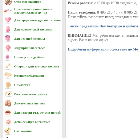
Стоп Коронавирус
Режим работы:
с 10:00 до 19:30 ежедневно,
Противовоспалительные и
Наши телефоны:
8-495-210-45-77; 8-985-21
жаропонижающ ср - ва
Пожалуйста, позвоните перед приездом и уто
Для сердечно-cосудистой системы
Также предлагаем Вам быструю и удобну
Для мочеполовой системы
ВНИМАНИЕ!
Мы работаем как с частными
Для нервной системы
видеть Вас в нашем офисе!
Эндокринная система
Подробная информация о доставке по Мо
Помощь при диабете
Опорно - двигательная система
Кожные заболевания
Онкология
Восстановление зрения
Дыхательная система
Для полости рта, волос и ногтей
Детоксикация организма
Омоложение