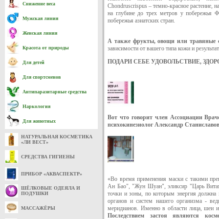
Снижение веса
Chondruscrispus – темно-красное растение, 
на глубине до трех метров у побережья 
Мужская линия
побережья азиатских стран.
Женская линия
А также фрукты, овощи или травяные с
Красота от природы
зависимости от вашего типа кожи и результат
ПОДАРИ СЕБЕ УДОВОЛЬСТВИЕ, ЗДОР
Для детей
Для спортсменов
Антипаразитарные средства
Наркология
Вот что говорит член Ассоциации Вра
Для животных
психокинезиолог Александр Станиславо
НАТУРАЛЬНАЯ КОСМЕТИКА
«ЛИ ВЕСТ»
СРЕДСТВА ГИГИЕНЫ
ПРИБОР «АКВАСПЕКТР»
«Во время применения маски с такими пре
Ан Бао", "Жун Шуан", эликсир "Царь Вита
ШЁЛКОВЫЕ ОДЕЯЛА И
точки и зоны, по которым энергия должна 
ПОДУШКИ
органов и систем нашего организма - вед
меридианов. Именно в области лица, шеи и 
МАССАЖЁРЫ
Последствием застоя являются косм