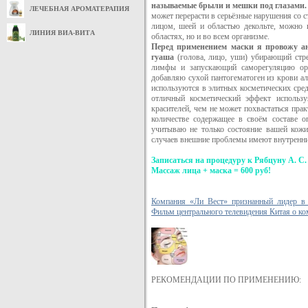
называемые брыли и мешки под глазами
ЛЕЧЕБНАЯ АРОМАТЕРАПИЯ
может перерасти в серьёзные нарушения со с
лицом, шеей и областью декольте, можно п
ЛИНИЯ ВИА-ВИТА
областях, но и во всем организме.
Перед применением маски я провожу а
гуаша
(голова, лицо, уши) убирающий стр
лимфы и запускающий саморегуляцию орг
добавляю сухой пантогематоген из крови ал
используются в элитных косметических сред
отличный косметический эффект использу
красителей,
чем не может похвастаться прак
количестве содержащее в своём составе 
учитываю не только состояние вашей кожи
случаев внешние проблемы имеют внутренни
Записаться на процедуру к Рябцуну А. С. м
Массаж лица + маска = 600 руб!
Компания «Ли Вест» признанный лидер в 
Фильм центрального телевидения Китая о ко
РЕКОМЕНДАЦИИ ПО ПРИМЕНЕНИЮ: