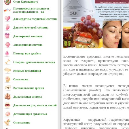
Стоп Коронавирус
Противовоспалительные и
жаропонижающ ср - ва
Для сердечно-cосудистой системы
Для мочеполовой системы
Для нервной системы
Эндокринная система
Помощь при диабете
косметическим средствам многие полезные
кожи, ее гладкость, препятствуют поя
Опорно - двигательная система
восстановлению тканей. Кроме того, пептид
мягкую и шелковистую кожу, улучшают ее 
Кожные заболевания
убирают мелкие повреждения и трещины.
Онкология
В наших масках используется мелкоди
Восстановление зрения
(Konjacmannane powder). Это экологиче
многоступенчатой фильтрации из клубней
Дыхательная система
свойствами, подобными гиалуроновой кисло
дополнительного сохранения влаги и улучше
Для полости рта, волос и ногтей
кожей коллагена, подтягивает и тонизирует к
Детоксикация организма
Каррагинан – натуральный гидроколло
Омоложение
желирующий агент, получаемый из определ
Наиболее известной водорослью, испо