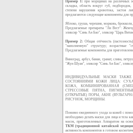
Пример 1:
при морщинах на различных зон
складка, область вокруг губ, подбородок,
степени нарушения кровотока, застоя л
предлагаются следующие компоненты для пр
Яблоко, груша, черешня, морковь, брокколи,
Предлагаемые препараты "Ли Вест": Жемчу
эликсир "Синь Ан Бао", эликсир "Царь Вита
Пример 2:
Общая отёчность (пастозность
"наполненную" структуру; возрастные "с
Предлагаемые компоненты для приготовлени
Виноград, арбуз, банан, гранат, слива, пет
"Жун Шуан", эликсир "Синь Ан Бао", эликси
ИНДИВИДУАЛЬНЫЕ МАСКИ ТАКЖ
СОСТОЯНИЯМИ КОЖИ ЛИЦА: СУХА
КОЖА, КОМБИНИРОВАННАЯ (СМЕ
СТРЕССОВЫЕ ПЯТНА, ПИГМЕНТНЫЕ
(ОТКРЫТЫЕ) ПОРЫ, АКНЕ (ВУЛЬГАР
РИСУНОК, МОРЩИНЫ.
Помимо ежедневного ухода за кожей с помощ
необходимо делать маски для лица и тела к
масок, приготовленных Аппаратом на осн
ТКМ (традиционной китайской медици
активность компонентов в готовом косметиче