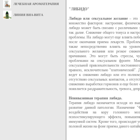
ЛЕЧЕБНАЯ АРОМАТЕРАПИЯ
"ЛИБИДО"
ЛИНИЯ ВИА-ВИТА
Либидо или сексуальное желание
– это 
множество факторов: настроение, физичес
либидо может быть связано с различными за
так далие. Снижение общего тонуса и настро
проблемы. На либидо могут еще влиять побо
после окончания приема лекарств. Пробле
также непосредственно влиять на уровен
сексуального желания или резкое сниж
причинами. Это могут быть стрессы, чув
проблемами на сексуальном фронте. Мн
сексуальной привлекательности постоянного
правило, исключительно "платонический". 
ведет к снижению либидо или его полному
отсутствию сексуальных контактов, а отсутс
снижению выработки гормонов и еще более 
появляется раздражительность, тревога, депр
Неинвазивная терапия либидо.
Терапия либидо назначается исходя из вы
развитие данной патологии. Назначение 
воздействия на кору головного мо
психостимулирующего эффекта, повышен
иммунной систем. Кроме того, происходит у
половой жизни на фоне приема даного китай