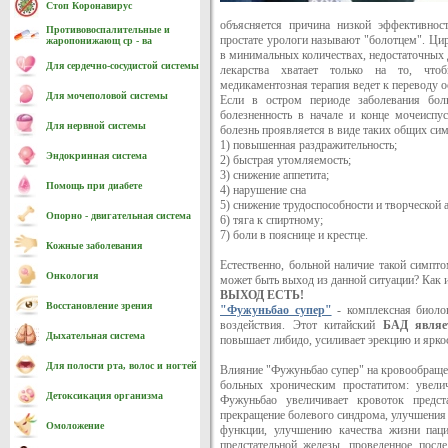
Стоп Коронавирус
объясняется причина низкой эффективност
Противовоспалительные и
простате урологи называют "болотцем". Цир
жаропонижающ ср - ва
в минимальных количествах, недостаточных 
Для сердечно-cосудистой системы
лекарства хватает только на то, что
медикаментозная терапия ведет к переводу о
Для мочеполовой системы
Если в остром периоде заболевания бо
болезненность в начале и конце мочеиспус
Для нервной системы
болезнь проявляется в виде таких общих сим
1) повышенная раздражительность;
Эндокринная система
2) быстрая утомляемость;
3) снижение аппетита;
Помощь при диабете
4) нарушение сна
5) снижение трудоспособности и творческой 
Опорно - двигательная система
6) тяга к спиртному;
7) боли в пояснице и крестце.
Кожные заболевания
Естественно, больной наличие такой симпто
Онкология
может быть выход из данной ситуации? Как и
ВЫХОД ЕСТЬ!
Восстановление зрения
"Фужуньбао супер"
- комплексная биоло
воздействия. Этот китайский
БАД являе
Дыхательная система
повышает либидо, усиливает эрекцию и яркос
Для полости рта, волос и ногтей
Влияние "Фужуньбао супер" на кровообраще
больных хроническим простатитом: увели
Детоксикация организма
Фужуньбао увеличивает кровоток предст
прекращение болевого синдрома, улучшения
Омоложение
функции, улучшению качества жизни паци
предстательной железы, проведенное посл