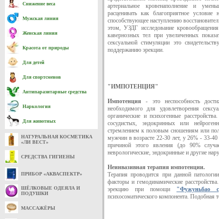
Снижение веса
артериальное кровенаполнение и умень
расценивать как благоприятное условие 
Мужская линия
способствующее наступлению восстановител
этом, УЗДГ исследование кровообращения
Женская линия
кавернозных тел при увеличенных показа
сексуальной стимуляции это свидетельст
Красота от природы
поддержанию эрекции.
Для детей
Для спортсменов
"ИМПОТЕНЦИЯ"
Антипаразитарные средства
Импотенция
- это неспособность дости
Наркология
необходимого для удовлетворения сексу
органические и психогенные расстройства
Для животных
сосудистых, эндокринных или нейроген
стремлением к половым сношениям или пол
НАТУРАЛЬНАЯ КОСМЕТИКА
мужчин в возрасте 22-30 лет, у 26% - 33-40 
«ЛИ ВЕСТ»
причиной этого явления (до 90% случаев
неврологические, эндокринные и другие нар
СРЕДСТВА ГИГИЕНЫ
Неинвазивная терапия импотенции.
ПРИБОР «АКВАСПЕКТР»
Терапия проводится при данной патологии
факторы и гемодинамические расстройства
ШЁЛКОВЫЕ ОДЕЯЛА И
эрекцию при помощи
"Фужуньбао с
ПОДУШКИ
психосоматического компонента. Подобная те
МАССАЖЁРЫ