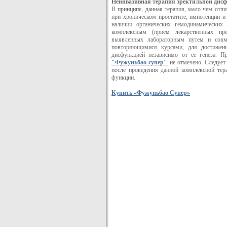
Неинвазивная терапия эректильной дис
В принципе, данная терапия, мало чем отли
при хроническом простатите, импотенции и
наличии органических гемодинамических 
комплексным (прием лекарственных пре
выявленных лабораторным путем и совм
повторяющимися курсами, для достижен
дисфункцией независимо от ее генеза. 
"Фужуньбао супер"
не отмечено. Следует 
после проведения данной комплексной тер
функции.
Купить «Фужуньбао Супер»