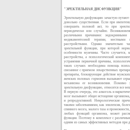
"ЭРЕКТИЛЬНАЯ ДИСФУНКЦИЯ"
Эректильную дисфункцию зачастую путают 
довольно существенная. Если при импотенц
совершить половой акт, то при эрект
периодически или случайно. Возникнове
различными причинами: эндокринными р
медикаментозной терапии, местными 
расстройствами. Однако значительно ч
эректильной функции, при которой норм
особенности мужчины. Часто случается, к
расстройства, а психологический компоне
устранения первичной причины, психологич
таких случаях необходима помощь психол
связанное с приемом лекарственных препара
препараты, блокирующие действие мужских
женских половых гормонов вызывают серье
механизма ее возникновения. Помимо 
эректильную дисфункцию, относятся все вещ
В первую очередь, это алкоголь и наркотич
мозг вызывают общее истощение организма, 
и репродуктивной. Неврологические при
такими заболеваниями, как эпилепсия, боле
спинного мозга, малого таза и промежности
любых функций организма, может рассма
функции. Поэтому в комплексе с различным
одним из самых эффективных методов при да