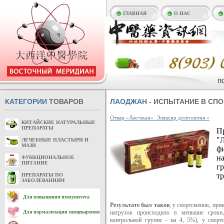
ГЛАВНАЯ
О НАС
КАТЕГОРИИ
ТОВАРОВ
ЛАОДЖАН
- ИСПЫТАНИЕ В СПО
Отвар «Лаочжан». Эликсир долголетия »
КИТАЙСКИЕ НАТУРАЛЬНЫЕ
ПРЕПАРАТЫ
П
"
ЛЕЧЕБНЫЕ ПЛАСТЫРИ И
МАЗИ
ф
н
ФУНКЦИОНАЛЬНОЕ
ПИТАНИЕ
гр
т
ПРЕПАРАТЫ ПО
ЗАБОЛЕВАНИЯМ
Для повышения иммунитета
Результате был таков
, у спортсменов, пр
Для нормализации пищеварения
нагрузок происходило в меньшие сроки,
контрольной группе - на 4, 5%), у спорт