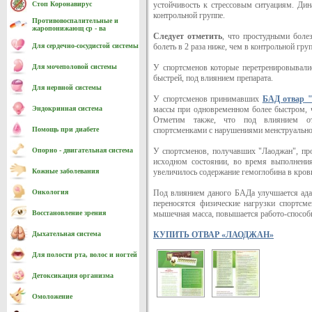
Стоп Коронавирус
устойчивость к стрессовым ситуациям. Ди
контрольной группе.
Противовоспалительные и
жаропонижающ ср - ва
Следует отметить
, что простудными боле
Для сердечно-cосудистой системы
болеть в 2 раза ниже, чем в контрольной груп
Для мочеполовой системы
У спортсменов которые перетренировывалис
быстрей, под влиянием препарата.
Для нервной системы
У спортсменов принимавших
БАД отвар 
Эндокринная система
массы при одновременном более быстром, 
Отметим также, что под влиянием отв
Помощь при диабете
спортсменками с нарушениями менструально
Опорно - двигательная система
У спортсменов, получавших "Лаоджан", пр
исходном состоянии, во время выполнения
Кожные заболевания
увеличилось содержание гемоглобина в кров
Онкология
Под влиянием даного БАДа улучшается ада
переносятся физические нагрузки спортсм
Восстановление зрения
мышечная масса, повышается работо-способн
Дыхательная система
КУПИТЬ ОТВАР «ЛАОДЖАН»
Для полости рта, волос и ногтей
Детоксикация организма
Омоложение