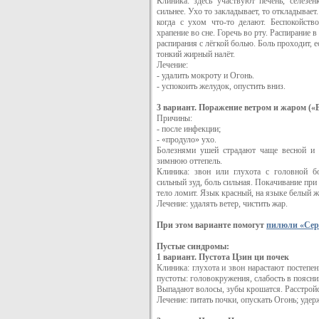
Клиника: здесь участвуют печень, селезё
сильнее. Ухо то закладывает, то откладывает. 
когда с ухом что-то делают. Беспокойств
храпение во сне. Горечь во рту. Распирание
распирания с лёгкой болью. Боль проходит, е
тонкий жирный налёт.
Лечение:
- удалить мокроту и Огонь.
- успокоить желудок, опустить вниз.
3 вариант. Поражение ветром и жаром («
Причины:
- после инфекции;
- «продуло» ухо.
Болезнями ушей страдают чаще весной и 
зимнюю оттепель.
Клиника: звон или глухота с головной б
сильный зуд, боль сильная. Покачивание при
тело ломит. Язык красный, на языке белый ж
Лечение: удалять ветер, чистить жар.
При этом варианте помогут
пилюли «Сер
Пустые синдромы:
1 вариант. Пустота Цзин ци почек
Клиника: глухота и звон нарастают постепе
пустоты: головокружения, слабость в поясни
Выпадают волосы, зубы крошатся. Расстройс
Лечение: питать почки, опускать Огонь; удер