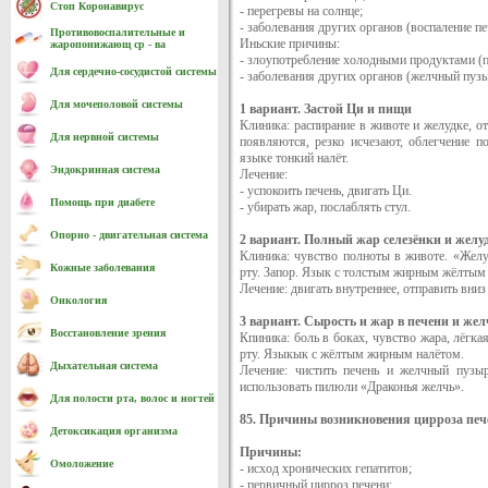
Стоп Коронавирус
- перегревы на солнце;
- заболевания других органов (воспаление п
Противовоспалительные и
Иньские причины:
жаропонижающ ср - ва
- злоупотребление холодными продуктами (п
Для сердечно-cосудистой системы
- заболевания других органов (желчный пузы
Для мочеполовой системы
1 вариант. Застой Ци и пищи
Клиника: распирание в животе и желудке, о
Для нервной системы
появляются, резко исчезают, облегчение п
языке тонкий налёт.
Эндокринная система
Лечение:
- успокоить печень, двигать Ци.
Помощь при диабете
- убирать жар, послаблять стул.
Опорно - двигательная система
2 вариант. Полный жар селезёнки и желу
Клиника: чувство полноты в животе. «Желуд
Кожные заболевания
рту. Запор. Язык с толстым жирным жёлтым 
Лечение: двигать внутреннее, отправить вниз
Онкология
3 вариант. Сырость и жар в печени и же
Восстановление зрения
Кпиника: боль в боках, чувство жара, лёгка
рту. Языкык с жёлтым жирным налётом.
Дыхательная система
Лечение: чистить печень и желчный пузы
использовать пилюли «Драконья желчь».
Для полости рта, волос и ногтей
85. Причины возникновения цирроза печ
Детоксикация организма
Причины:
Омоложение
- исход хронических гепатитов;
- первичный цирроз печени;