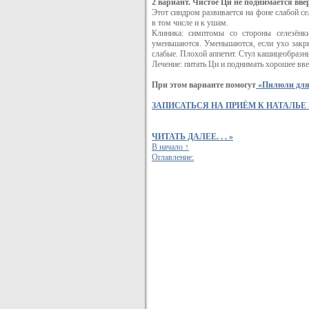
2 вариант. Чистое Ци не поднимается вве
Этот синдром развивается на фоне слабой се
в том числе и к ушам.
Клиника: симптомы со стороны селезёнки
уменьшаются. Уменьшаются, если ухо закры
слабые. Плохой аппетит. Стул кашицеобразны
Лечение: питать Ци и поднимать хорошее вве
При этом варианте помогут
«Пилюли для
ЗАПИСАТЬСЯ НА ПРИЁМ К НАТАЛЬЕ
ЧИТАТЬ ДАЛЕЕ. . . »
В начало ↑
Оглавление: