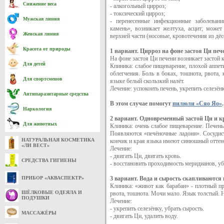
Снижение веса
- алкогольный цирроз;
- токсический цирроз;
Мужская линия
- перенесенные инфекционные заболевани
камень», возникает желтуха, асцит; може
Женская линия
верхней части (носовые, кровотечения из дёс
Красота от природы
1 нариант. Цирроз на фоне застоя Ци печ
На фоне застоя Ци печени возникает застой 
Для детей
Кпиника: слабое пищеварение, плохой аппет
облегчения. Боль в боках, тошнота, рвота, 
Для спортсменов
языке белый скользкий налёт.
Лечение: успокоить печень, укрепить селезёнк
Антипаразитарные средства
В этом случае помогут
пилюли «Сяо Яо»
.
Наркология
2 вариант. Одновременный застой Ци и к
Для животных
Клиника: очень слабое пищеварение. Печень
Появляются «печёночные ладони». Сосудист
НАТУРАЛЬНАЯ КОСМЕТИКА
кончик и края языка имеют синюшный оттено
«ЛИ ВЕСТ»
Лечение:
- двигать Ци, двигать кровь.
СРЕДСТВА ГИГИЕНЫ
- восстановить проходимость меридианов, уб
ПРИБОР «АКВАСПЕКТР»
3 вариант. Вода и сырость скапливаются
Клиника: «живот как барабан» - плотный п
ШЁЛКОВЫЕ ОДЕЯЛА И
рвота, тошнота. Мочи мало. Язык толстый. Н
ПОДУШКИ
Лечение:
- укрепить селезёнку, убрать сырость.
МАССАЖЁРЫ
- двигать Ци, удалить воду.