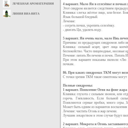
ЛЕЧЕБНАЯ АРОМАТЕРАПИЯ
4 вариант. Мало Ян в селезёнке и почках 
Этот синдром является следствием предыду
Клиника: слегка жёлтое лицо, или белое. Бо
ЛИНИЯ ВИА-ВИТА
Язык большой бледный.
Лечение:
- согреть почки, укрепить селезёнку.
- двигать Ци, удалять воду.
5 вариант. Ян очень мало, мало Инь пече
Причины: из предыдущих синдромов либо и
Клиника: сильный асцит, цвет лица копчё
беспокойство. Часто пищеводные, носовые к
Печение: питать Ян печени и почек. Питать И
При этом варианте показаны пилюли «Лю В
почкам.
86. При каких синдромах ТКМ могут возн
С точки зрения ТКМ такие симптомы могут п
Полные синдромы:
1 вариант. Появление Огня на фоне жара
Клиника: глухота с сильным звоном, или отде
горечь. Гневливость. Если больной силь
Появляются серные пробки, много серы. З
Может быть одним из вариантов воспаления 
Лечение: чистить Огонь и жар печени.
Лучшим лекарством в этом случае будут пи
2 вариант. Мокрота и Огонь застаиваютс