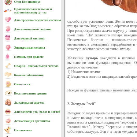
Стоп Коронавирус
Противовоспалительные и
жаропонижающ ср - ва
Для сердечно-cосудистой системы
способствует усвоению пищи. Желчь имеет 
пузыря желчь "поднимается в обратном напра
Для мочеполовой системы
При распространении желчи наружу у пацие
кожи лица. "Ци" желчного пузыря находит
Для нервной системы
Психические болезни и психосоматичес
интенсивность сновидений, сердцебиение и
Эндокринная система
зачастую лечению через желчный пузырь.
Помощь при диабете
Желчный пузырь
находится в плотной 
выполнении ими функции пищеварения. Он
Опорно - двигательная система
двойное назначение:
1) Накопление желчи;
Кожные заболевания
2) Выделение желчи в пищеварительный трак
Онкология
Исходя из функции приема и накопления жел
Восстановление зрения
Дыхательная система
2. Желудок "вей"
Для полости рта, волос и ногтей
Желудок обладает приемом и переваривание
и имеет выходы вверх в пищевод и вниз в
Детоксикация организма
называется в китайской медицине "верхний в
"нижний вань". Между "верхним и нижним 
Омоложение
собственно желудок. Эти 3-и части желудка 