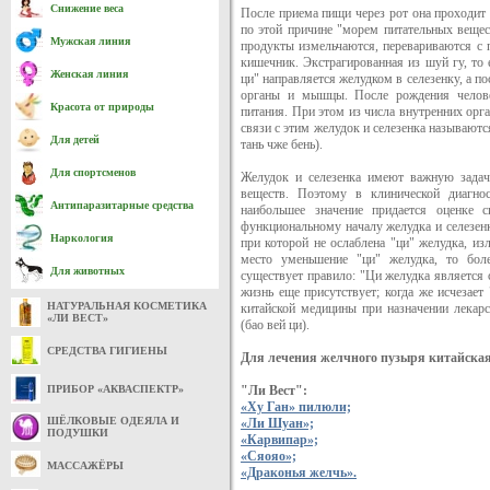
Снижение веса
После приема пищи через рот она проходит 
по этой причине "морем питательных веще
Мужская линия
продукты измельчаются, перевариваются с
кишечник. Экстрагированная из шуй гу, то 
Женская линия
ци" направляется желудком в селезенку, а по
органы и мышцы. После рождения челове
Красота от природы
питания. При этом из числа внутренних орг
связи с этим желудок и селезенка называют
Для детей
тань чже бень).
Для спортсменов
Желудок и селезенка имеют важную задачу
веществ. Поэтому в клинической диагно
Антипаразитарные средства
наибольшее значение придается оценке 
функциональному началу желудка и селезенк
Наркология
при которой не ослаблена "ци" желудка, изл
место уменьшение "ци" желудка, то боле
Для животных
существует правило: "Ци желудка является с
жизнь еще присутствует; когда же исчезае
НАТУРАЛЬНАЯ КОСМЕТИКА
китайской медицины при назначении лекар
«ЛИ ВЕСТ»
(бао вей ци).
СРЕДСТВА ГИГИЕНЫ
Для лечения желчного пузыря китайская
ПРИБОР «АКВАСПЕКТР»
"Ли Вест":
«Ху Ган» пилюли;
ШЁЛКОВЫЕ ОДЕЯЛА И
«Ли Шуан»;
ПОДУШКИ
«Карвипар»;
«Сяояо»;
МАССАЖЁРЫ
«Драконья желчь».