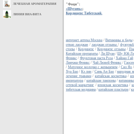
ЛЕЧЕБНАЯ АРОМАТЕРАПИЯ
"Фоци":
«Шугань»
;
Кордицепс Тибетский.
ЛИНИЯ ВИА-ВИТА
интернет аптека Москва
/
Витамины и бады
отвар лаоджан
/
лаоджан отзывы
/
фужуньб
стопы
/
Кордицепс
/
Кордицепс отзывы
/
Пи
Китайские препараты
/
Ли Шуан
/
Шу Юй Лэ
Феникс
/
Фруктовая паста Роза
/
Хайцао Гай
Линчжи Феникс
/
Чай Лювей Феникс
/
Гаосе
/
Маточное молочко с женьшенем
/
Сяо Яо
Хуа Бао
/
Кэ лин
/
Синь Ан Бао
/
народная 
лечение травами
/
китайская косметика
/
яп
императора
/
китайские тампоны
/
витамины
сетевой маркетинг
/
японская косметика
/
к
тибетская медицина
/
китайские пластыри
/
к