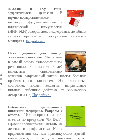
«Лаоли» и «Ху ган»:
В
эффективность доказана
научно-исследовательском
институте фундаментальной и
клинической иммунологии
(НИИФКИ) завершилось исследование лечебных
свойств препаратов традиционной китайской
медицины.
Подробнее..
Путь здоровья для запада.
Уважаемый читатель! Мы живем
в самый разгар оздоровительной
революции. Большинство людей
вследствие определённых
ом
аспектов современной жизни имеют большие
го
проблемы со здоровьем. Это стрессовые
ач
состояния, плохая экология, неправильное
:
питание, побочные действия от химических
лекарств и т. д.
Подробнее..
Библиотека традиционной
китайской медицины. Вопросы и
100 вопросов и сто
ответы.
ответов по продукции "Ли Вест".
Причины заболеваний, методы их
лечения и профилактика. Книга
предназначена как для практикующих врачей-
клиницистов, так и для широкого круга