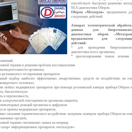
способствует быстрому развитию мето
NLS-диагностики Оберон.
Оберон «Метатрон»
предназначен дл
следующих действий:
Аппарат телеметрической обработк
данных для биорезонансно
диагностики оберон «Метатрон
предназначен для следующи
действий:
* для проведения биорезонансно
диагностики всего организма;
* прогнозирования этапов лечения 
ложнений;
онной терапии в решении проблем восстановления
жизнедеятельности организма;
о-резонансного тестирования препаратов
ьный подбор наиболее эффективных лекарственных средств по воздействию на оч
конкретного человека»;
ния любых медицинских препаратов при помощи резонансной камеры прибора Оберон 
ть, биологическую
ь и переносимость;
я аллергической отягощенности организма пациента;
омпенсаторных реакций организма в цифровом
осле приема медицинских препаратов;
пии»-оказания терапевтического воздействия лазерным сканером прибора Оберон на зо
раженных органов;
онной терапии «метапатии»-запись на матрицу
, сахар» информационных препаратов «метазодов».