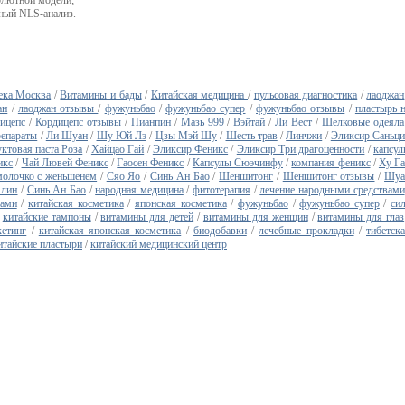
олютной модели;
ный NLS-анализ.
тека Москва
/
Витамины и бады
/
Китайская медицина
/
пульсовая диагностика
/
лаоджан
ан
/
лаоджан отзывы
/
фужуньбао
/
фужуньбао супер
/
фужуньбао отзывы
/
пластырь 
ицепс
/
Кордицепс отзывы
/
Пианпин
/
Мазь 999
/
Вэйтай
/
Ли Вест
/
Шелковые одеяла
репараты
/
Ли Шуан
/
Шу Юй Лэ
/
Цзы Мэй Шу
/
Шесть трав
/
Линчжи
/
Эликсир Саньц
ктовая паста Роза
/
Хайцао Гай
/
Эликсир Феникс
/
Эликсир Три драгоценности
/
капсу
икс
/
Чай Лювей Феникс
/
Гаосен Феникс
/
Капсулы Сюэчинфу
/
компания феникс
/
Ху Г
молочко с женьшенем
/
Сяо Яо
/
Синь Ан Бао
/
Шеншитонг
/
Шеншитонг отзывы
/
Шуа
 лин
/
Синь Ан Бао
/
народная медицина
/
фитотерапия
/
лечение народными средствами
вами
/
китайская косметика
/
японская косметика
/
фужуньбао
/
фужуньбао супер
/
си
/
китайские тампоны
/
витамины для детей
/
витамины для женщин
/
витамины для глаз
кетинг
/
китайская японская косметика
/
биодобавки
/
лечебные прокладки
/
тибетск
итайские пластыри
/
китайский медицинский центр