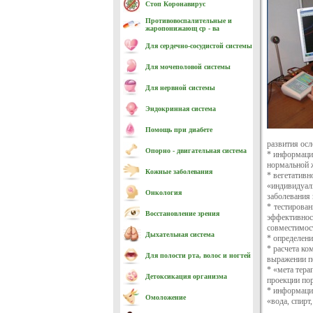
Стоп Коронавирус
Противовоспалительные и
жаропонижающ ср - ва
Для сердечно-cосудистой системы
Для мочеполовой системы
Для нервной системы
Эндокринная система
Помощь при диабете
развития ос
Опорно - двигательная система
* информаци
нормальной 
Кожные заболевания
* вегетативн
«индивидуал
Онкология
заболевания 
* тестирова
Восстановление зрения
эффективнос
совместимост
Дыхательная система
* определени
* расчета к
Для полости рта, волос и ногтей
выражении п
* «мета тера
Детоксикация организма
проекции по
* информаци
Омоложение
«вода, спирт