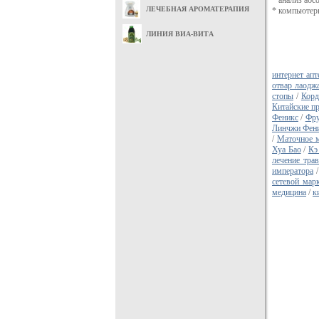
* анализ абс
ЛЕЧЕБНАЯ АРОМАТЕРАПИЯ
* компьютер
ЛИНИЯ ВИА-ВИТА
интернет ап
отвар лаодж
стопы
/
Корд
Китайские п
Феникс
/
Фру
Линчжи Фен
/
Маточное 
Хуа Бао
/
Кэ
лечение тра
императора
сетевой мар
медицина
/
к