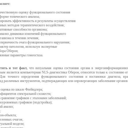
оляет:
качественную оценку функционального состояния
форме топического анализа;
лировать эффективность и результаты осуществления
чных методов терапевтического воздействия;
аптивные способности организма;
 анализ динамики изменений функционального
ганизма в течении лечения;
 первичность очага функционального нарушения;
рактер патологии, используя экспертные
бора Оберон;
новные параметры гомеостаза.
тить и тот факт,
что визуальная оценка состояния органа в энергоинформационн
овым является компьютерная NLS-диагностика Оберон, относится только к состоянию е
 Для точного определения функционального состояния и постановки диагноза, вр
ряд различных инструментов, подтверждающих или опровергающих заболевание органов
 оценка по шкале Флейндлера;
ффициентов спектральной схожести;
 сравнение графиков с эталонами заболеваний;
ноуровневых графиков (подстройка);
й анализ;
;
лон-объекта;
еленных очагов;
туальной модели;