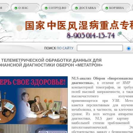
АЯ
О НАС
СОТРУД-ВО
ДОСТАВКА
КОРЗИНА
ТЕЛЕМЕТРИЧЕСКОЙ ОБРАБОТКИ ДАННЫХ ДЛЯ
НАНСНОЙ ДИАГНОСТИКИ ОБЕРОН «МЕТАТРОН»
NLS-анализ Оберон «биорезонансна
диагностика»
, в отличие от ЯМР 
компьютерной томографии, не требуе
полей высокой напряженности, а так
высокочастотного излучения
применяющегося при УЗИ. Мето
кажется перспективным для изучени
метаболизма, в частности, на клеточн
уровне. Из всех методов аппаратно
диагностики, NLS дает картину 
наибольшей степени приближенной 
патологоанатомической. Эт
обстоятельство, наряду с безвредность