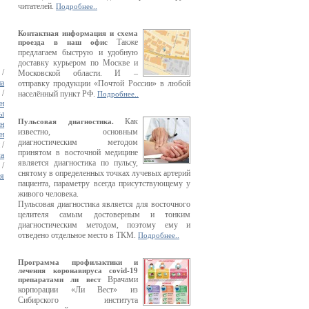
читателей.
Подробнее..
Контактная информация и схема
Также
проезда в наш офис
предлагаем быструю и удобную
доставку курьером по Москве и
/
Московской области. И –
на
отправку продукции «Почтой России» в любой
/
населённый пункт РФ.
Подробнее..
ин
лы
Как
Пульсовая диагностика.
ан
известно, основным
н
диагностическим методом
/
принятом в восточной медицине
ла
является диагностика по пульсу,
/
снятому в определенных точках лучевых артерий
ая
пациента, параметру всегда присутствующему у
живого человека.
Пульсовая диагностика является для восточного
целителя самым достоверным и тонким
диагностическим методом, поэтому ему и
отведено отдельное место в ТКМ.
Подробнее..
Программа профилактики и
лечения коронавируса covid-19
Врачами
препаратами ли вест
корпорации «Ли Вест» из
Сибирского института