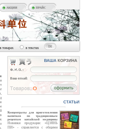
АКЦИИ
ПРАЙС
в товарах
в текстах
ВАША
КОРЗИНА
я
и
т
O
же
,
д
CТАТЬИ
я
ом
й
Концентраты для приготовления
в
напитков по традиционным
к
рецептам китайской медицины
Новинки продукции: «ЦЗЯНЬ
о
ПИ» - справляется с общими
ю,