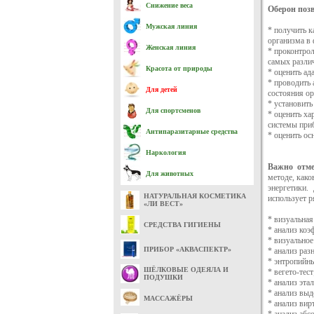
Снижение веса
Оберон позв
Мужская линия
* получить 
организма в 
Женская линия
* проконтро
самых разли
Красота от природы
* оценить ад
* проводить
Для детей
состояния ор
* установить
Для спортсменов
* оценить ха
системы при
Антипаразитарные средства
* оценить ос
Наркология
Важно отме
Для животных
методе, как
энергетики.
НАТУРАЛЬНАЯ КОСМЕТИКА
использует 
«ЛИ ВЕСТ»
* визуальная
СРЕДСТВА ГИГИЕНЫ
* анализ коэ
* визуальное
ПРИБОР «АКВАСПЕКТР»
* анализ раз
* энтропийны
ШЁЛКОВЫЕ ОДЕЯЛА И
* вегето-тест
ПОДУШКИ
* анализ эта
* анализ выд
МАССАЖЁРЫ
* анализ вир