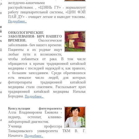
желудочно-кишечными
да
расстройствами. , «ЦЗЯНЬ ГУ» - нормализует
работу пищеварительной системы, «ЦИН ФЭЙ
я
ПАЙ ДУ» - очищает легкие и выводит токсины.
Подробнее..
и
й
ОНКОЛОГИЧЕСКИЕ
»
ЗАБОЛЕВАНИЯ- БИЧ НАШЕГО
Окологические
х
ВРЕМЕНИ.
заболевания- бич нашего времени.
Пациенты и их родные ищут
й
любые пути и возможности,
чтобы избавиться от рака. В том числе
и
обращаются к врачам традиционной китайской
медицины с последней надеждой и, как правило,
с большим запозданием. Среди обратившихся
есть немалое число людей, для которых
фитопрепараты традиционной китайской
аг
медицины стали спасением. Рассказывает врач
традиционной китайской медицины Наталья
на
Бородина.
Подробнее..
Консультация фитотерапевта
Алла Владимировна Ёжикова -
педиатр, остеопат, клинико-
ны
лабораторный диагностик.
Ученица профессора
Тяньцзиньского университета ТКМ В. Г.
Начатого.
Подробнее..